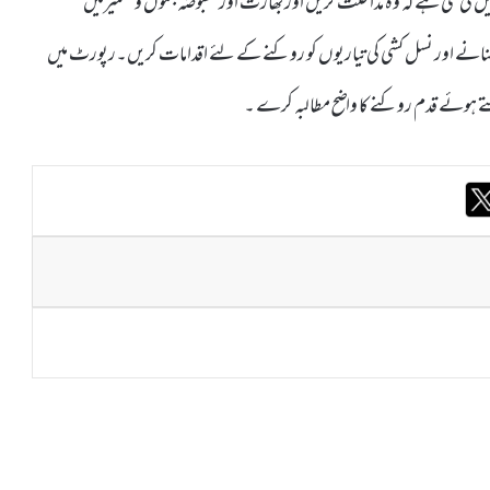
ل کی گئی ہے کہ وہ مداخلت کریں اور بھارت اور مقبوضہ جموں وکشمیرمیں
نہ بنانے اور نسل کشی کی تیاریوں کو روکنے کے لئے اقدامات کریں۔رپورٹ میں
تے ہوئے قدم روکنے کا واضح مطالبہ کرے ۔