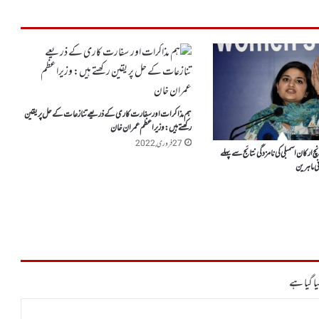
ہم مذاکرات اور سفارت کاری کے ذریعے تنازعات کے حل پر یقین
رکھتے ہیں: وزیراعظم عمران خان
27 فروری, 2022
چ ارکان اسمبلی کی نامزدگی نتائج سے پہلے
ی ماہرین
ا گیا ہے