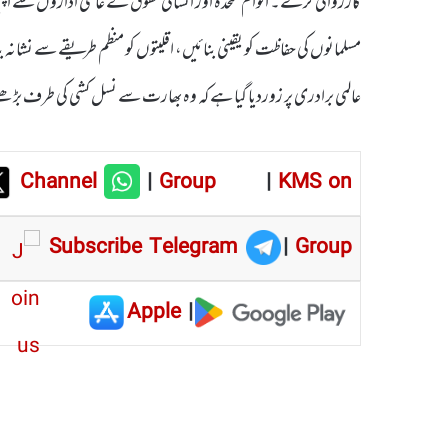
کارروائی کرے۔ اقوام متحدہ اور انسانی حقوق کے عالمی اداروں سے اپی
مسلمانوں کی حفاظت کو یقینی بنائیں، اقلیتوں کو منظم طریقے سے نشا
عالمی برادری پر زوردیا گیا ہے کہ وہ بھارت سے نسل کشی کی طرف بڑھ
Channel
|
Group
|
KMS on
Subscribe Telegram
|
Group
Apple
|