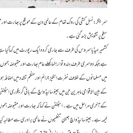
سرینگر:نسل کشی کی روک تھام کے عالمی دن کے موقع پر بھارت اور مق
سطح پر تشویش بڑھ گئی ہے۔
کشمیر میڈیا سروس کی طرف سے جاری کردہ ایک رپورٹ میں کہاگیا ہے کہ
ہے جبکہ دوسری طرف ہندوتوا رہنما کھلے عام بھارت اور مقبوضہ جموں
میں مسلمانوں کے خلاف نفرت انگیز جرائم اور منظم تشدد میں اضاف
کے بین الاقوامی ماہرین جن میں جینوسائیڈ واچ کے بانی گریگوری اسٹینٹن
کے آخری مراحل میں ہے۔ اسٹینٹن نے کہا کہ بھارت اور مقبوضہ جموں وکش
خیمہ ہے۔جینوسائیڈ واچ جیسی تنظیموں نے عالمی برادری سے مطالبہ ک