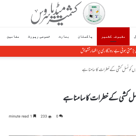
ل
مقبوضہ کشمیر
پاکستان
بھارت
خصوصی رپورٹ
مضامین
ں بڑھتی ہوئی بے روزگاری پر اظہارتشویش
نوں کو نسل کشی کے خطرات کا سامنا ہے
نسل کشی کے خطرات کا سامنا ہے
1 minute read
233
0