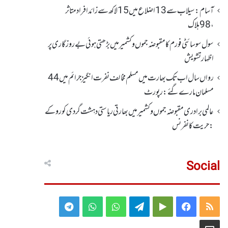
آسام: سیلاب سے 13اضلاع میں 15لاکھ سے زائد افراد متاثر
، 98ہلاک
سول سوسائٹی فورم کا مقبوضہ جموں وکشمیر میں بڑھتی ہوئی بے روزگاری پر
اظہارتشویش
رواں سال اب تک بھارت میں مسلم مخالف نفرت انگیز جرائم میں 44
مسلمان مارے گئے: رپورٹ
عالمی برادری مقبوضہ جموں وکشمیر میں بھارتی ریاستی دہشت گردی کو روکے
: حریت کانفرنس
Social
Telegram
WhatsApp
WhatsApp
Telegram
Google
Facebook
RSS
Group
Group
Play