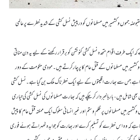
بوضہ جموں و کشمیر میں مسلمانوں کو درپیش نسل کشی کے شدیدخطرے پر عالمی
 ایک طرف اقوام متحدہ نسل کشی کنونشن کو برقرار رکھنے کے لیے یہ دن مناتی
 و کشمیر میں مسلمانوں کے قتل عام کا پرچارکرتے ہیں۔ مودی حکومت کے دور
ہ ہوا ہے جس سے بھارت اقلیتوں کے لیے ایک خطرناک ملک بن گیا ہے۔نسل کشی
 بھی شامل ہیں، بارہا خبردار کر چکے ہیں کہ بھارت مسلمانوں کی نسل کشی کی تیاری
میرمیں مسلمانوں پر ظلم و ستم اور غیر انسانی سلوک ایک ممکنہ قتل عام کا پیش
یا ہے کہ وہ اس خطرے کو تسلیم کرے اور بھارت کو جوابدہ ٹھہراتے ہوئے فوری