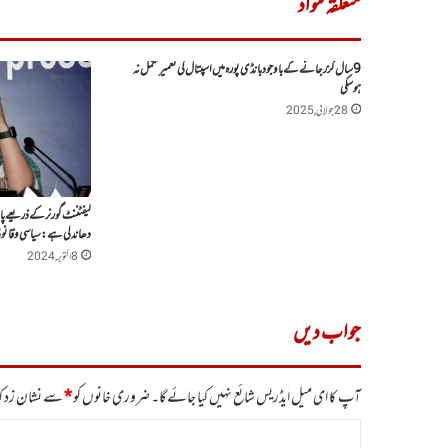
متعلقہ مواد
9 سال گزرجانے کے باوجودبانڈی پورہ میں اسپتال کی تعمیر مکمل نہ
ہوسکی
28 جولائی, 2025
لیفٹننٹ گورنر کے ذریعے پان
دھاندلی ہے :سیاسی وقانون
8 اکتوبر, 2024
جواب دیں
آپ کا ای میل ایڈریس شائع نہیں کیا جائے گا۔
ضروری خانوں کو
*
سے نشان زد کی
ت