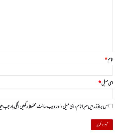
ب
ص
ر
ہ
*
نام
*
ای میل
*
اس براؤزر میں میرا نام، ای میل، اور ویب سائٹ محفوظ رکھیں اگلی بار جب