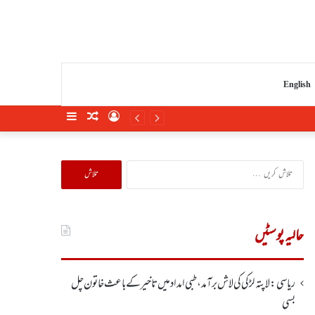
English
Sidebar
Random
Log
Article
In
تلاش
کریں
برائے:
حالیہ پوسٹیں
ریاسی: لاپتہ لڑکی کی لاش برآمد، طبی امداد میں تاخیرکے باعث خاتون چل
بسی