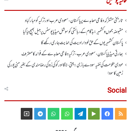
حالیہ پوسٹیں
تاریخی مشترکہ دفاعی معاہدے پر پاکستان، سعودی عرب اور ترکیہ کومبارکباد
مقبوضہ جموں وکشمیر:بڈگام کے رہائشی کو سوشل میڈیا پوسٹس پر جیل بھیج دیا گیا
پاکستان کشمیریوں کے حق خودارادیت کی حمایت جاری رکھے گا
بھارتی میڈیا پاکستان، سعودی عرب، ترکیہ دفاعی معاہدے کے فوائد کا معترف
مودی حکومت کی خفیہ سودے بازی: میتی، ناگا اور کوکی زو کی رضامندی کے بغیر منی پور کی
زمین کا سودا
Social
Telegram
X
WhatsApp
WhatsApp
Telegram
Google
Facebook
RSS
Group
Group
Play