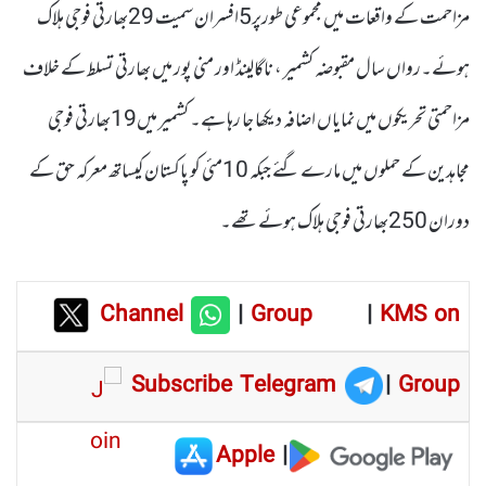
مزاحمت کے واقعات میں مجموعی طورپر5افسران سمیت 29بھارتی فوجی ہلاک
ہوئے۔رواں سال مقبوضہ کشمیر ، ناگالینڈ اور منی پور میں بھارتی تسلط کے خلاف
مزاحمتی تحریکوں میں نمایاں اضافہ دیکھا جا رہا ہے۔ کشمیر میں19بھارتی فوجی
مجاہدین کے حملوں میں مارے گئے جبکہ 10مئی کو پاکستان کیساتھ معرکہ حق کے
دوران 250بھارتی فوجی ہلاک ہوئے تھے۔
Channel
|
Group
|
KMS on
Subscribe Telegram
|
Group
Apple
|