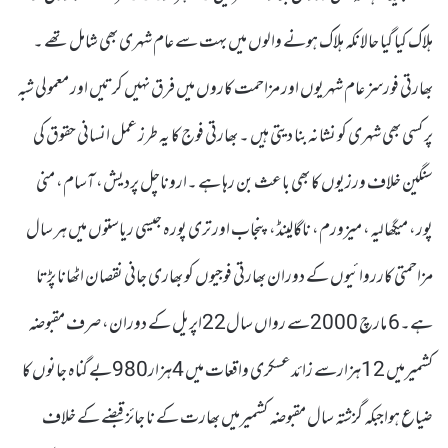
ہلاک کیا گیا حالانکہ ہلاک ہونے والوں میں بہت سے عام شہری بھی شامل تھے ۔
بھارتی فورسز عام شہریوں اور مزاحمت کاروں میں فرق نہیں کرتیں اور معمولی شبہ
پر کسی بھی شہری کو نشانہ بنا دیتی ہیں ۔ بھارتی فوج کا یہ طرز عمل انسانی حقوق کی
سنگین خلاف ورزیوں کا بھی باعث بن رہا ہے ۔اروناچل پردیش، آسام، منی
پور، میگھالیہ، میزورم، ناگالینڈ، پنجاب اور تری پورہ جیسی ریاستوں میں ہر سال
مزاحمتی کارروائیوں کے دوران بھارتی فوجیوں کو بھاری جانی نقصان اٹھانا پڑتا
ہے۔6 مارچ 2000سے رواں سال22اپریل کے دوران، صرف مقبوضہ
کشمیرمیں 12ہزارسے زائدعسکری واقعات میں 4ہزار980بے گناہ جانوں کا
ضیاع ہواجبکہ گزشتہ سال مقبوضہ کشمیرمیں بھارت کے نا جائز قبضے کے خلاف