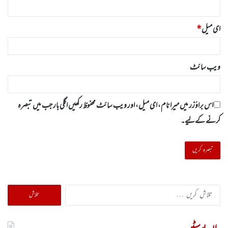
ای میل
*
ویب‌ سائٹ
اس براؤزر میں میرا نام، ای میل، اور ویب سائٹ محفوظ رکھیں اگلی بار جب میں تبصرہ
کرنے کےلیے۔
تلاش
کریں
برائے: