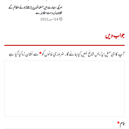
امریکہ :بھارت میں مسلمانوں پر بڑھتے ہوئے مظالم کے
خلاف زبردست مظاہرے
24 اگست, 2022
جواب دیں
آپ کا ای میل ایڈریس شائع نہیں کیا جائے گا۔
ضروری خانوں کو
*
سے نشان زد کیا گیا ہے
ت
ب
ص
ر
ہ
*
نام
*