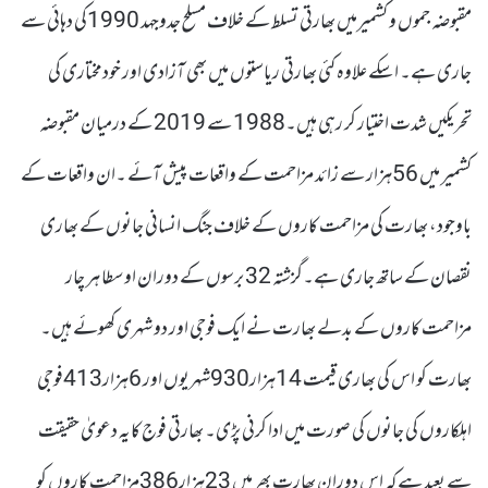
مقبوضہ جموں و کشمیرمیں بھارتی تسلط کے خلاف مسلح جدوجہد 1990کی دہائی سے
جاری ہے۔ اسکے علاوہ کئی بھارتی ریاستوں میں بھی آزادی اور خودمختاری کی
تحریکیں شدت اختیار کر رہی ہیں۔1988 سے 2019 کے درمیان مقبوضہ
کشمیر میں 56ہزار سے زائد مزاحمت کے واقعات پیش آئے ۔ان واقعات کے
باوجود، بھارت کی مزاحمت کاروں کے خلاف جنگ انسانی جانوں کے بھاری
نقصان کے ساتھ جاری ہے۔گزشتہ 32 برسوں کے دوران اوسطا ہر چار
مزاحمت کاروں کے بدلے بھارت نے ایک فوجی اور دو شہری کھوئے ہیں۔
بھارت کو اس کی بھاری قیمت 14ہزار930شہریوں اور 6ہزار413فوجی
اہلکاروں کی جانوں کی صورت میں ادا کرنی پڑی۔ بھارتی فوج کایہ دعویٰ حقیقت
سے بعید ہے کہ اس دوران بھارت بھر میں 23ہزار386مزاحمت کاروں کو