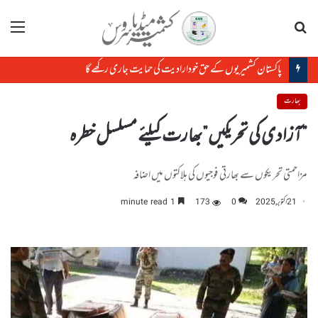
تلاش
مینو
پاکستان کشمیریوں کے حق خودارادیت کی حمایت جاری رکھے گا
بھارت
”آزادی کی تحریکیں”بھارت کیلئے مسلسل خطرہ
مزاحمتی تحریکوں سے بھارتی فوجیوں کی ہلاکتوں میں اضافہ
21 اکتوبر, 2025
0
173
1 minute read