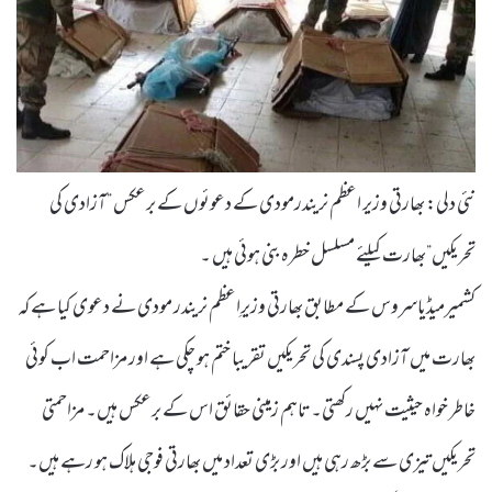
نئی دلی: بھارتی وزیر اعظم نریندرمودی کے دعوئوں کے برعکس ”آزادی کی
تحریکیں”بھارت کیلئے مسلسل خطرہ بنی ہوئی ہیں ۔
کشمیرمیڈیاسروس کے مطابق بھارتی وزیرِاعظم نریندر مودی نے دعوی کیا ہے کہ
بھارت میں آزادی پسندی کی تحریکیں تقریبا ختم ہو چکی ہے اور مزاحمت اب کوئی
خاطر خواہ حیثیت نہیں رکھتی۔ تاہم زمینی حقائق اس کے برعکس ہیں۔ مزاحمتی
تحریکیں تیزی سے بڑھ رہی ہیں اور بڑی تعداد میں بھارتی فوجی ہلاک ہو رہے ہیں۔