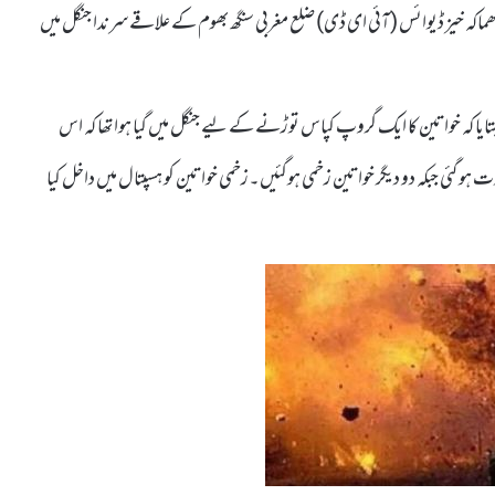
دھماکہ خیز ڈیوائس (آئی ای ڈی) ضلع مغربی سنگھ بھوم کے علاقے سرندا جنگل میں
ایا کہ خواتین کا ایک گروپ کپاس توڑنے کے لیے جنگل میں گیا ہوا تھا کہ اس
 ہو گئی جبکہ دو دیگر خواتین زخمی ہوگئیں۔زخمی خواتین کو ہسپتال میں داخل کیا