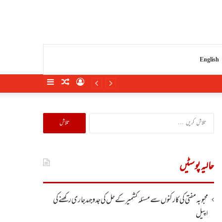
English
Sidebar
Random
Log
Article
In
تلاش
کریں
برائے:
حالیہ پوسٹیں
محبوبہ مفتی کی کارکنوں سے مسئلہ کشمیر کے حل کی جدوجہد جاری رکھنے کی
اپیل