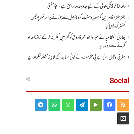
دفعہ370کی بحالی کے لیے جدوجہد ہمارا حق ہے، التجا مفتی
جنتر منتر مظاہرین کو مبینہ دہشت گرد ماڈیول سے جوڑنے پر امرتسر پولیس
کمشنر کو ہٹا دیاگیا
بھارتی انتظامیہ نے میر واعظ عمر فاروق کو گھر میں نظر بندکر کے نماز جمعہ ادا
کرنے سے روک دیا
مغربی بنگال: بی جے پی حکومت نے کوئی مساجد کے لاﺅڈ سپیکر نکلوا دیے
Social
Telegram
WhatsApp
WhatsApp
Telegram
Google
Facebook
RSS
Group
Group
Play
X