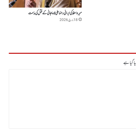
میرواعظ کی ایرانی رہنما علی لاریجانی کے قتل کی مذمت
18 مارچ, 2026
ا گیا ہے