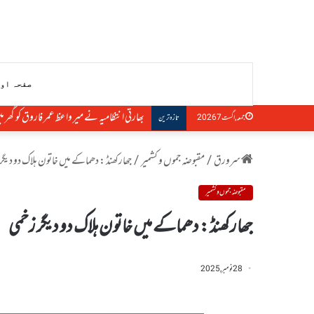
صفحہ او
بھارتی انتظامیہ نے میر واعظ عمر فاروق کو گھر م
جمعہ, اگست 7 2026
تازہ ترین
سرورق
/
مقبوضہ جموں و کشمیر
/
جھارکھنڈ : دھماکے میں خاتون ہلاک دو دیگر
مقبوضہ جموں و کشمیر
جھارکھنڈ : دھماکے میں خاتون ہلاک دو دیگر زخمی
28 نومبر, 2025