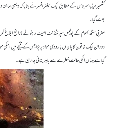
کشمیر میڈیا سروس کے مطابق ایک سینئر افسر نے بتایا کہ دیسی ساختہ 
پھٹ گیا۔
مغربی سنگھ بھوم کے پولیس سپرنٹنڈنٹ امیت رینو نے ذرائع ابلاغ کو بت
دوران ایک خاتون کا پاﺅں بارودی مواد پر پڑا جس کے نتیجے میں اسکی موت
گیا ہے جہاں انکی حالت خطرے سے باہر بتائی جا رہی ہے۔