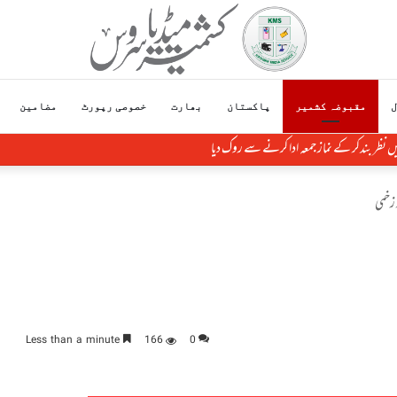
ل
مقبوضہ کشمیر
پاکستان
بھارت
خصوصی رپورٹ
مضامین
یں نظر بندکر کے نماز جمعہ ادا کرنے سے روک دیا
 زخمی
Less than a minute
166
0