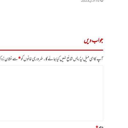
10 جنوری, 2023
جواب دیں
آپ کا ای میل ایڈریس شائع نہیں کیا جائے گا۔
ضروری خانوں کو
*
سے نشان زد کی
ت
ب
ص
ر
ہ
*