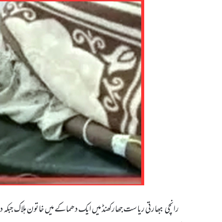
رانچی : بھارتی ریاست جھارکھنڈ میں ایک دھماکے میں خاتون ہلاک جبکہ دو