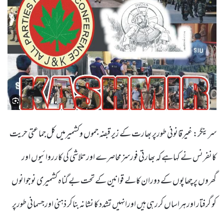
سرینگر: غیرقانونی طورپر بھارت کے زیر قبضہ جموں وکشمیرمیں کل جماعتی حریت
کانفرنس نے کہاہے کہ بھارتی فورسزمحاصرے اور تلاشی کی کارروائیوں اور
گھروں پر چھاپوں کے دوران کالے قوانین کے تحت بے گناہ کشمیری نوجوانوں
کو گرفتار اور ہراساں کررہی ہیں اورانہیں تشدد کا نشانہ بناکر ذہنی اورجسمانی طورپر