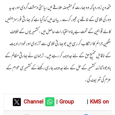
متحدہ پر زور دیا کہ وہ بھارت کو مقبوضہ علاقے میں ریاستی دہشت گردی اور جدید
دور کی غلامی کے خاتمے پر مجبور کرے۔ بیان میں کہا گیا ہے کہ بھارتی فورسزجنہیں
کالے قوانین کے تحت بے پناہ اختیارات حاصل ہیں ، کشمیریوں کے خلاف
سنگین جرائم کا ارتکاب کر رہی ہیں جو بھارتی غلامی سے آزادی اور خود ارادیت
کے ناقابل تنسیخ حق کے لئے جدوجہد کر رہے ہیں۔ ترجمان نے بھارتی مظالم کے
باوجودتنازعہ کشمیر کے حل کے لئے جدوجہد جاری رکھنے کے کشمیری عوام کے
عزم کی تعریف کی۔
Channel
|
Group
|
KMS on