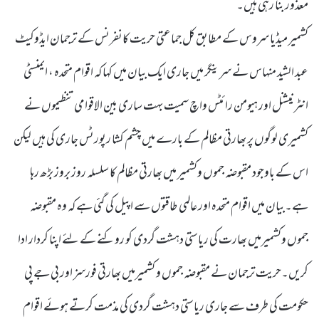
معذور بنا رہی ہیں۔
کشمیر میڈیا سروس کے مطابق کل جماعتی حریت کانفرنس کے ترجمان ایڈوکیٹ
عبد الشید منہاس نے سرینگر میں جاری ایک بیان میں کہا کہ اقوام متحدہ ، ایمنسٹی
انٹرنیشنل اور ہیومن رائٹس واچ سمیت بہت ساری بین الاقوامی تنظیموں نے
کشمیری لوگوں پر بھارتی مظالم کے بارے میں چشم کشا رپورٹس جاری کی ہیں لیکن
اس کے باوجود مقبوضہ جموں وکشمیر میں بھارتی مظالم کا سلسلہ روز بروز بڑھ رہا
ہے۔بیان میں اقوام متحدہ اور عالمی طاقتوں سے اپیل کی گئی ہے کہ وہ مقبوضہ
جموں وکشمیرمیں بھارت کی ریاستی دہشت گردی کو روکنے کے لئے اپنا کردار ادا
کریں۔حریت ترجمان نے مقبوضہ جموں و کشمیرمیں بھارتی فورسز اور بی جے پی
حکومت کی طرف سے جاری ریاستی دہشت گردی کی مذمت کرتے ہوئے اقوام