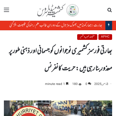
تلاش
مینو
بھارت :جھارکھنڈمیں بھوک ہڑتال کے دوران طالب علم رہنما کی طبیعت بگڑ گئی
APHC
مقبوضہ جموں و کشمیر
بھارتی فورسز کشمیری نوجوانوں کو جسمانی اور ذہنی طور پر
معذوربنا رہی ہیں : حریت کانفرنس
3 دسمبر, 2025
0
180
1 minute read