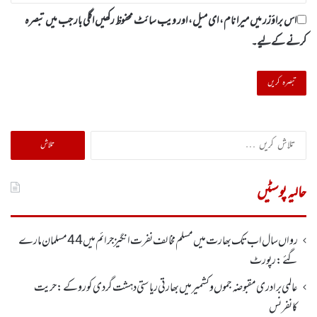
اس براؤزر میں میرا نام، ای میل، اور ویب سائٹ محفوظ رکھیں اگلی بار جب میں تبصرہ
کرنے کےلیے۔
تلاش
کریں
برائے:
حالیہ پوسٹیں
رواں سال اب تک بھارت میں مسلم مخالف نفرت انگیز جرائم میں 44 مسلمان مارے
گئے: رپورٹ
عالمی برادری مقبوضہ جموں وکشمیر میں بھارتی ریاستی دہشت گردی کو روکے : حریت
کانفرنس