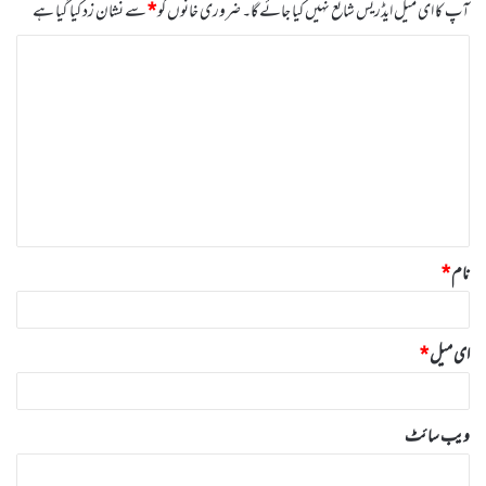
آپ کا ای میل ایڈریس شائع نہیں کیا جائے گا۔
ضروری خانوں کو
*
سے نشان زد کیا گیا ہے
ت
ب
ص
ر
ہ
*
نام
*
ای میل
*
ویب‌ سائٹ