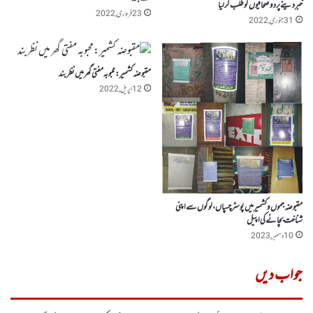
خبر دینے پر دو صحافیوں کو طلب کرلیا
23 فروری, 2022
31 جنوری, 2022
مقبوضہ کشمیر:محبوبہ مفتی گھر میں نظربند
12 اپریل, 2022
مقبوضہ جموں وکشمیر میں پوسٹر چسپاں، لوگوں سے اپنی
شناخت بچانے کی اپیل
10 دسمبر, 2023
جواب دیں