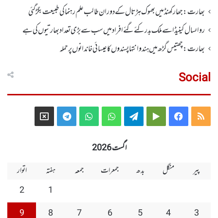
بھارت :جھارکھنڈمیں بھوک ہڑتال کے دوران طالب علم رہنما کی طبیعت بگڑ گئی
رواںسال کینیڈا سے ملک بدر کئے گئے افراد میں سب سے بڑی تعداد بھارتیوں کی ہے
بھارت :چھتیس گڑھ میں ہندو انتہاپسندوں کا عیسائی خاندانوں پر حملہ
Social
Telegram
X
WhatsApp
WhatsApp
Telegram
Google
Facebook
RSS
Group
Group
Play
اگست 2026
پیر
منگل
بدھ
جمعرات
جمعہ
ہفتہ
اتوار
2
1
9
8
7
6
5
4
3