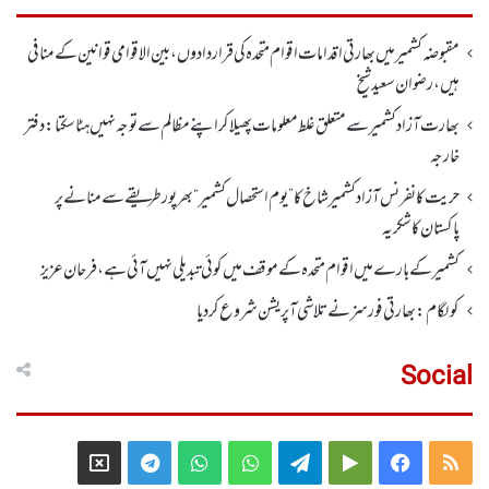
مقبوضہ کشمیر میں بھارتی اقدامات اقوام متحدہ کی قراردادوں، بین الاقوامی قوانین کے منافی
ہیں،رضوان سعید شیخ
بھارت آزاد کشمیر سے متعلق غلط معلومات پھیلا کر اپنے مظالم سے توجہ نہیں ہٹا سکتا: دفتر
خارجہ
حریت کانفرنس آزادکشمیر شاخ کا”یوم استحصال کشمیر“ بھر پور طریقے سے منانے پر
پاکستان کا شکریہ
کشمیر کے بارے میں اقوام متحدہ کے موقف میں کوئی تبدیلی نہیں آئی ہے، فرحان عزیز
کولگام: بھارتی فورسز نے تلاشی آپریشن شروع کر دیا
Social
Telegram
X
WhatsApp
WhatsApp
Telegram
Google
Facebook
RSS