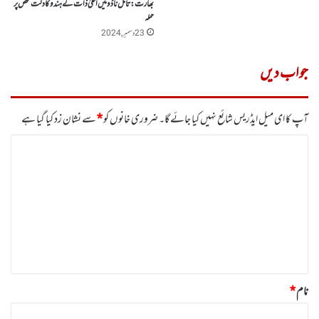
بھارت :تامل ناڈو میں اعلیٰ ذات کے ہندو کا دلت شخص پر
حملہ
23 دسمبر, 2024
جواب دیں
آپ کا ای میل ایڈریس شائع نہیں کیا جائے گا۔
ضروری خانوں کو
*
سے نشان زد کیا گیا ہے
ت
ب
ص
ر
ہ
*
نام
*