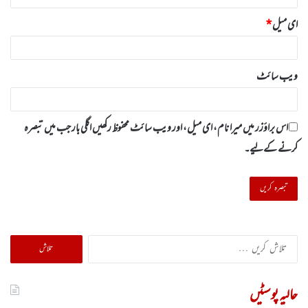
ای میل
*
ویب‌ سائٹ
اس براؤزر میں میرا نام، ای میل، اور ویب سائٹ محفوظ رکھیں اگلی بار جب میں تبصرہ
کرنے کےلیے۔
تلاش
کریں
برائے:
حالیہ پوسٹیں