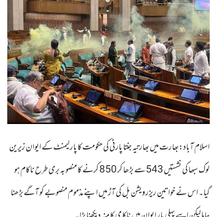
اسلام آباد:بھارت میں بھارتیہ جنتا پارٹی کی حکومت کا پارلیمنٹ کے ایوان زیرین
لوک سبھا کی نشستیں 543 سے بڑھا کر 850 کرنے کا منصوبہ بری طرح ناکام ہو
گیا۔ اس نے خواتین ریزرویشن بل کی آڑ میں اپنے مذموم منصوبے کو آگے بڑھنا
چاہا لیکن اسے پہلی بار ایوان میں ناکامی کا منہ دیکھنا پڑا۔