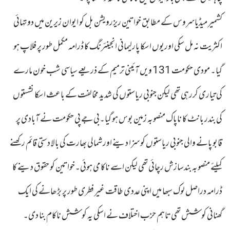
کشمیر میڈیاسروس کے مطابق خواتین ریزرویشن بل کو ایوان زیرین میں دو تہائی
اکثریت نہ مل سکی اوریوں اسکا پارلیمانی انجینئرنگ کا ڈرامہ مکمل طور پر فلاپ ہو
گیا۔ مودی حکومت 131 ویں آئینی ترمیم کے ذریعے سیاسی شب خون مارے
کی تیاری کررہی تھی لیکن جنوبی ریاستوں کی شدید مخالفت کے باعث اسکا نشستوں
کی بندر بانٹ کا ناپاک منصوبہ زمین بوس ہو گیا۔بی جے پی حکومت نے آبادی پر
قابو پانے والی جنوبی ریاستوں کو سزا دینے اور شمالی بھارت کی بالا دستی قائم رکھنے
کیلئے منصوبہ بندسازش رچائی تھی لیکن اسے ناکامی ہوئی۔خواتین کو حقوق دینے کا
ڈرامہ دراصل لوک سبھا میں اپنی عددی طاقت غیر فطری طور پر بڑھانے کی ایک
گھنانی کوشش تھی تاہم حزب اختلاف نے اسکی یہ کوشش ناکام بنا دی۔