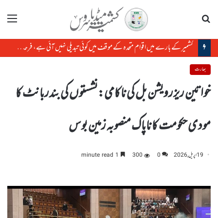
تلاش
مینو
کشمیر کے بارے میں اقوام متحدہ کے موقف میں کوئی تبدیلی نہیں آئی ہے، فرحان عزیز
بھارت
خواتین ریزرویشن بل کی ناکامی:نشستوں کی بندربانٹ کا
مودی حکومت کا ناپاک منصوبہ زمین بوس
19 اپریل, 2026
0
300
1 minute read