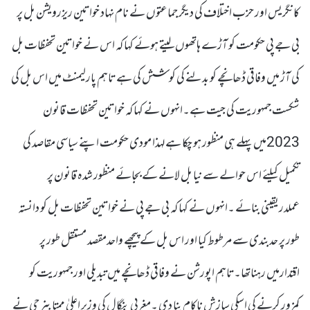
کانگریس اور حزب اختلاف کی دیگر جماعتوں نے نام نہاد خواتین ریزرویشن بل پر
بی جے پی حکومت کو آڑے ہاتھوں لیتے ہوئے کہا کہ اس نے خواتین تحفظات بل
کی آڑ میں وفاقی ڈھانچے کو بدلنے کی کوشش کی ہے تاہم پارلیمنٹ میں اس بل کی
شکست جمہوریت کی جیت ہے۔انہوں نے کہا کہ خواتین تحفظات قانون
2023میں پہلے ہی منظور ہو چکا ہے لہذا مودی حکومت اپنے سیاسی مقاصد کی
تکمیل کیلئے اس حوالے سے نیا بل لانے کے بجائے منظور شدہ قانون پر
عملدریقینی بنائے ۔انہوں نے کہا کہ بی جے پی نے خواتین تحفظات بل کو دانستہ
طور پر حدبندی سے مرطوط کیا اور اس بل کے پیچھے واحدمقصد مستقل طور پر
اقتدارمیں رہناتھا۔تاہم اپورشن نے وفاقی ڈھانچے میں تبدیلی اور جمہوریت کو
کمزور کرنے کی اسکی سازش ناکام بنا دی ۔مغربی بنگال کی وزیر اعلیٰ ممتا بنر جی نے