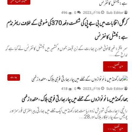
مقبوضہ جموں و کشمیر
Sub Editor
16 اکتوبر, 2023
0
496
کرگل انتخابات میں بی جے پی کی شکست دفعہ370کی منسوخی کے خلاف ریفرنڈم
ہے:نیشنل کانفرنس
سرینگر:غیر قانونی طور پر بھارت کے زیر قبضہ جموں و کشمیر میں نیشنل کانفرنس نے کہا ہے کہ
لداخ کے…
مزید تفصیل۔۔۔
بھارت
Sub Editor
16 اکتوبر, 2023
0
418
جھارکھنڈ میں ما ئو نوازوں کے حملے میں چار بھارتی فوجی ہلاک ،متعدد زخمی
رانچی:بھارت کی شورش زدہ ریاست جھارکھنڈ میں ایک حملے میں بھارتی پیراملٹری فورسزاور
پولیس کے چار اہلکار ہلاک اور 28…
مزید تفصیل۔۔۔