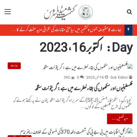
تلاش
مینو
بھارت کا مقبوضہ جموں وکشمیر میں سیاحتی مقامات کی نگرانی مزید سخت کرنے کا منصوبہ
Day:
اکتوبر 16، 2023
بھارت
Sub Editor
16 اکتوبر, 2023
0
392
فلسطینیوں اور سکھوں کی بقاء خطرے میں ہے: گرپتونت سنگھ
نیویارک: سکھز فار جسٹس (SFJ)کے سربراہ گرپتونت سنگھ پنون نے یہ کہتے ہوئے کہ
سکھوں کی طرح فلسطین کے لوگوں…
مزید تفصیل۔۔۔