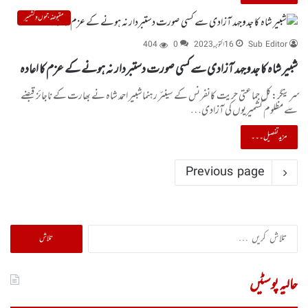
مقبوضہ جموں و کشمیر
Sub Editor
16 اکتوبر, 2023
0
404
شبیر شاہ کا جدوجہد آزادی سے کسی صورت دستبردار نہ ہونے کے عزم کا اعادہ
سرینگر:کل جماعتی حریت کانفرنس کے سینئر رہنماشبیر احمد شاہ نے بھارت کے ناجائز قبضے
سے مظلوم کشمیریوں کی آزادی…
مزید تفصیل۔۔۔
Previous page
تلاش
کریں
برائے:
حالیہ پوسٹیں