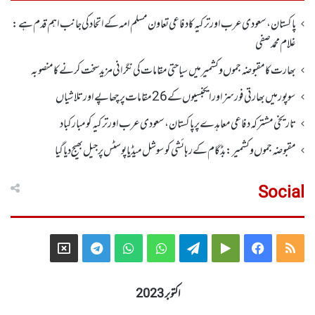
پاکستان، سعودی عرب اور ترکیہ کا دفاعی تعاون مسلم امہ کے اتحاد کی جانب اہم قدم ہے:
غلام محمد صفی
بھارت کا مقبوضہ جموں وکشمیر میں سیاحتی مقامات کی نگرانی مزید سخت کرنے کا منصوبہ
سوپور میں بھارتی فورسز اورایجنسیوں کے 26 مقامات پر چھاپے اورتلاشیاں
تاریخی مشترکہ دفاعی معاہدے پر پاکستان، سعودی عرب اور ترکیہ کومبارکباد
مقبوضہ جموں وکشمیر:بڈگام کے رہائشی کو سوشل میڈیا پوسٹس پر جیل بھیج دیا گیا
Social
Telegram
X
WhatsApp
WhatsApp
Telegram
Google
Facebook
RSS
Group
Group
Play
اکتوبر 2023