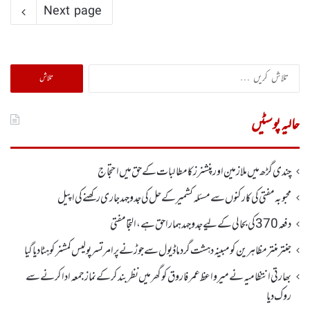
Next page
تلاش
کریں
برائے:
حالیہ پوسٹیں
چندی گڑھ میں ملازمین اور پنشنرز کا مطالبات کے حق میں احتجاج
محبوبہ مفتی کی کارکنوں سے مسئلہ کشمیر کے حل کی جدوجہد جاری رکھنے کی اپیل
دفعہ370کی بحالی کے لیے جدوجہد ہمارا حق ہے، التجا مفتی
جنتر منتر مظاہرین کو مبینہ دہشت گرد ماڈیول سے جوڑنے پر امرتسر پولیس کمشنر کو ہٹا دیاگیا
بھارتی انتظامیہ نے میر واعظ عمر فاروق کو گھر میں نظر بندکر کے نماز جمعہ ادا کرنے سے
روک دیا