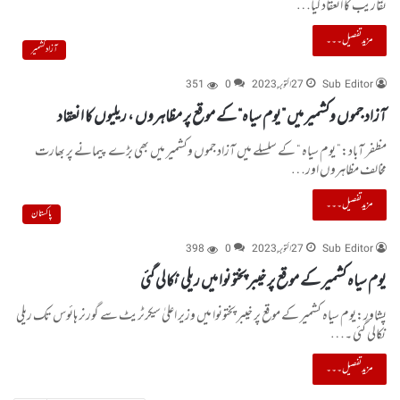
تقاریب کا انعقاد کیا…
مزید تفصیل۔۔۔
آزاد کشمیر
Sub Editor
27 اکتوبر, 2023
0
351
آزاد جموں وکشمیر میں ”یوم سیاہ“ کے موقع پر مظاہروں ، ریلیوں کا انعقاد
مظفر آباد:” یوم سیاہ “ کے سلسلے میں آزاد جموں وکشمیر میں بھی بڑے پیمانے پر بھارت
مخالف مظاہروں اور…
مزید تفصیل۔۔۔
پاکستان
Sub Editor
27 اکتوبر, 2023
0
398
یوم سیاہ کشمیر کے موقع پر خیبر پختونوا میں ریلی نکالی گئی
پشاور:یوم سیاہ کشمیر کے موقع پر خیبر پختونوا میں وزیر اعلیٰ سیکرٹریٹ سے گورنر ہائوس تک ریلی
نکالی گئی ۔…
مزید تفصیل۔۔۔