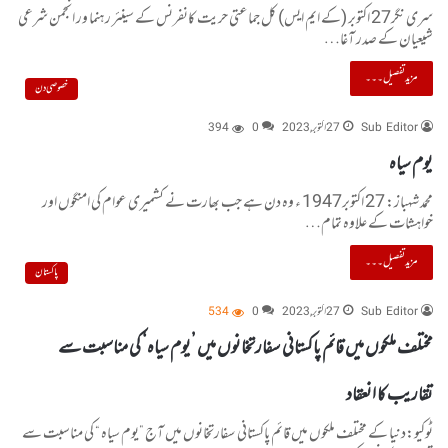
سری نگر27 اکتوبر (کے ایم ایس) کل جماعتی حریت کانفرنس کے سینئر رہنما ور انجمن شرعی
شیعیان کے صدر آغا…
مزید تفصیل۔۔۔
خصوصی دن
Sub Editor
27 اکتوبر, 2023
0
394
یوم سیاہ
محمد شہباز: 27 اکتوبر1947 ء وہ دن ہے جب بھارت نے کشمیری عوام کی امنگوں اور
خواہشات کے علاوہ تمام…
مزید تفصیل۔۔۔
پاکستان
Sub Editor
27 اکتوبر, 2023
0
534
مختلف ملکوں میں قائم پاکستانی سفارتخانوں میں ’یوم سیاہ‘ کی مناسبت سے
تقاریب کا انعقاد
ٹوکیو:دنیا کے مختلف ملکوں میں قائم پاکستانی سفارتخانوں میں آج ”یوم سیاہ “ کی مناسبت سے