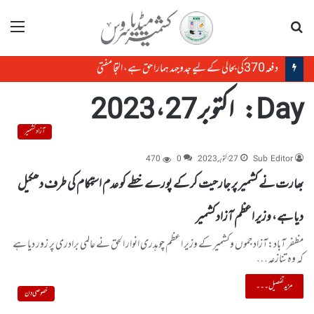
تلاش
مینو
دفعہ370کی بحالی کے لیے جدوجہد ہمارا حق ہے، التجا مفتی
Day:
اکتوبر 27، 2023
آزاد کشمیر
Sub Editor
27 اکتوبر, 2023
0
470
بھارت نے کشمیر پر جارحیت کر کے پورے خطے کو عدم استحکام کی طرف دھکیل
دیا ہے، وزیر اعظم آزاد کشمیر
مظفر آباد:آزاد جموں وکشمیر کے وزیر اعظم چوہدری انوار الحق نے عالمی برادری پر زور دیا ہے
کہ وہ تنازعہ…
مزید تفصیل۔۔۔
خصوصی دن