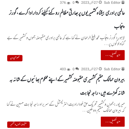
Sub Editor
27 اکتوبر, 2023
0
376
عالمی برادری بیگناہ کشمیریوں پر بھارتی مظالم روکنے کیلئے کردار ادا کرے،گورنر
پنجاب
لاہور:گورنر پنجاب محمد بلیغ الرحمان نے کہا ہے کہ عالمی برادری مقبوضہ جموں و کشمیر کے بے
گناہ لوگوں پر…
مزید تفصیل۔۔۔
خصوصی دن
Sub Editor
27 اکتوبر, 2023
0
403
بیرون ممالک مقیم کشمیر ی مقبوضہ کشمیر کے اپنے محکوم بھائیوں کے شانہ بہ
شانہ کھڑے ہیں، راجہ نجابت
میر پور:جموں وکشمیر تحریک حق خودارادیت انٹرنیشنل کے سربراہ راجہ نجابت حسین نے کہا
کہ بیرون ممالک مقیم دو ملین…
مزید تفصیل۔۔۔
مقبوضہ جموں و کشمیر