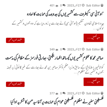
Sub Editor
27 اکتوبر, 2023
0
401
”او آئی سی “ کیطرف سے کشمیریوں کی جدوجہد کی حمایت کا اعادہ
جدہ: اسلامی تعاون تنظیم (او آئی سی) نے بھارت پر زور دیا ہے کہ وہ جموں و کشمیر کے
لوگوں…
مزید تفصیل۔۔۔
مقبوضہ جموں و کشمیر
Sub Editor
27 اکتوبر, 2023
0
349
مہاتیر محمد کا محکوم کشمیر یوں کیساتھ اظہار یکجہتی، بھارتی فورسز کے مظالم کی مذمت
کوالالمپور:ملائیشیا کے سابق وزیراعظم ڈاکٹر مہاتیر بن محمد نے بھارت کے غیر قانونی زیر قبضہ
جموں و کشمیر کے مظلوم…
مزید تفصیل۔۔۔
مقبوضہ جموں و کشمیر
Sub Editor
27 اکتوبر, 2023
0
377
فلسطینی سفیر نے مظلوم فلسطینی عوام کی حمایت پر آغا سیدحسن کا شکریہ ادا کیا