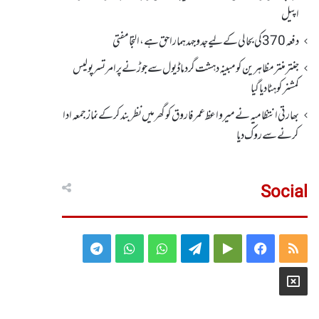
اپیل
دفعہ370کی بحالی کے لیے جدوجہد ہمارا حق ہے، التجا مفتی
جنتر منتر مظاہرین کو مبینہ دہشت گرد ماڈیول سے جوڑنے پر امرتسر پولیس
کمشنر کو ہٹا دیاگیا
بھارتی انتظامیہ نے میر واعظ عمر فاروق کو گھر میں نظر بندکر کے نماز جمعہ ادا
کرنے سے روک دیا
Social
Telegram
WhatsApp
WhatsApp
Telegram
Google
Facebook
RSS
Group
Group
Play
X