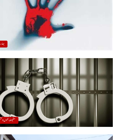
بھار
مقبوضہ جموں و کشم