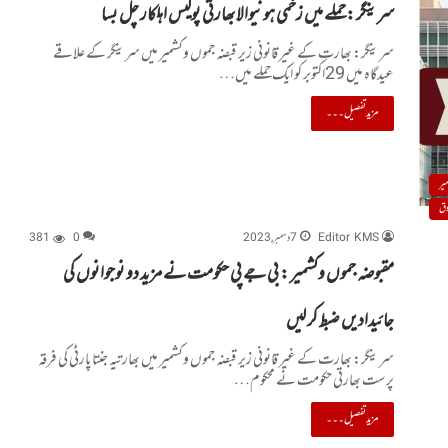
سرینگر :حملے میں زخمی ہونیوالا بھارتی پولیس اہلکار چل بسا
سرینگر: بھارت کے غیر قانونی زیر قبضہ جموں وکشمیر میں سرینگر کے علاقے
عیدگاہ میں 29اکتوبر کو ایک حملے میں…
مزید تفصیل۔۔۔
یر
وق
Editor KMS
7 دسمبر, 2023
0
381
مقبوضہ جموں وکشمیر : بی جے پی حکومت نے مزید دو نوجوانوں کی
جائیدادیں ضبط کر لیں
سرینگر: بھارت کے غیر قانونی زیر قبضہ جموں وکشمیر میں بھارتیہ جنتا پارٹی کی فرقہ
پرست بھارتی حکومت نے محکوم…
مزید تفصیل۔۔۔