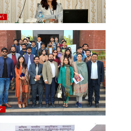
پاکست
سمی