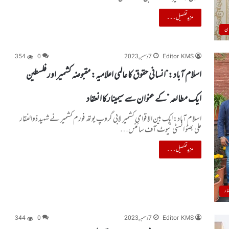
مزید تفصیل۔۔۔
ان
Editor KMS
7 دسمبر, 2023
0
354
اسلام آباد :”انسانی حقوق کا عالمی اعلامیہ: مقبوضہ کشمیر اور فلسطین
ایک مطالعہ ”کے عنوان سے سیمینارکا انعقاد
اسلام آباد: ایک بین الاقوامی کشمیر لابی گروپ یوتھ فورم کشمیر نے شہید ذوالفقار
علی بھٹو انسٹی ٹیوٹ آف سائنس…
مزید تفصیل۔۔۔
نار
Editor KMS
7 دسمبر, 2023
0
344