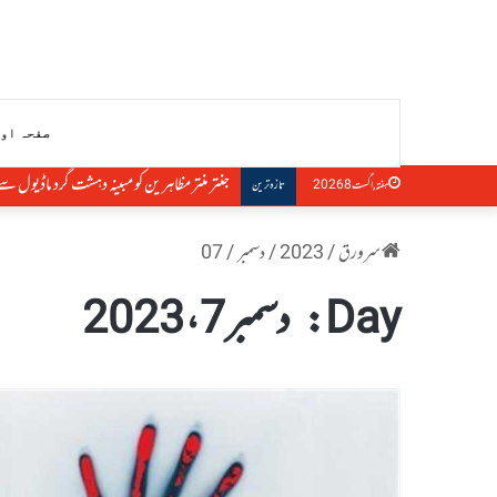
صفحہ او
جنتر منتر مظاہرین کو مبینہ دہشت گرد ماڈیول 
ہفتہ, اگست 8 2026
تازہ ترین
سرورق
/
2023
/
دسمبر
/
07
Day:
دسمبر 7، 2023