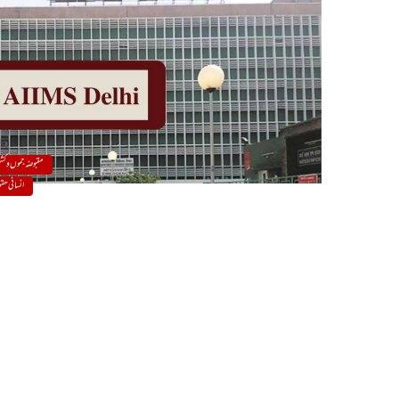
مقبوضہ جموں و کشم
انسانی حق