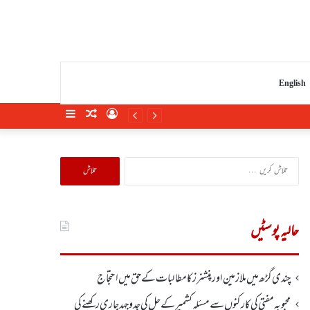
English
Sidebar
Random
Log
Article
In
تلاش
کریں
برائے:
حالیہ پوسٹیں
چندی گڑھ میں ملازمین اور پنشنرز کا مطالبات کے حق میں احتجاج
محبوبہ مفتی کی کارکنوں سے مسئلہ کشمیر کے حل کی جدوجہد جاری رکھنے کی