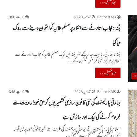
مزید تفصیل۔۔۔
Editor KMS
7 دسمبر, 2023
0
358
پٹنہ:حجاب اتارنے سے انکار پر مسلم طالبہ کو امتحان دینے سے روک
دیاگیا
پٹنہ: بھارتی ریاست بہار کے شہر پٹنہ میں ایک مسلم طالبہ کو حجاب اتارنے سے
انکار پریونیورسٹی گرانٹس کمیشن کے…
مزید تفصیل۔۔۔
ت
Editor KMS
7 دسمبر, 2023
0
345
بھارتی پارلیمنٹ کی نئی قانون سازی کشمیریوں کو حق خودارادیت سے
محروم کرنے کی ایک اور سازش ہے
اسلام آباد: پاکستان نے بھارتی پارلیمنٹ کی طرف سے غیر قانونی طور پر زیرقبضہ
جموں و کشمیرکے مستقبل سے متعلق…