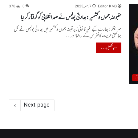
Editor KMS
7 دسمبر, 2023
0
378
مقبوضہ جموں وکشمیر :بھارتی پولیس نے صمد انقلابی کو گرفتار کر لیا
سرینگر: بھارت کے غیر قانونی زیر قبضہ جموں وکشمیر میں بھارتی پولیس نے کل
جماعتی حریت کانفرنس کے رہنما اور…
مزید تفصیل۔۔۔
تار
Next page