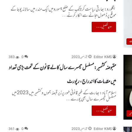
بنگلورو: بھارتی ریاست کرناٹک کے ضلع میسورومیں ایک مندر میں سالانہ پوجا کے
موقع پر ڈھول بجانے سے انکار کرنے…
مزید تفصیل۔۔۔
ت
Editor KMS
7 دسمبر, 2023
0
383
مقبوضہ کشمیر:مسلسل تیسرے سال کالے قانون کے تحت بڑی تعداد
میں مقدمات کا اندراج، رپورٹ
اسلام آباد : بھارت کے غیر قانونی طور پرزیر قبضہ جموں و کشمیر میں 2023میں
مسلسل تیسرے سال بھی پورے…
مزید تفصیل۔۔۔
یر
Editor KMS
7 دسمبر, 2023
0
361