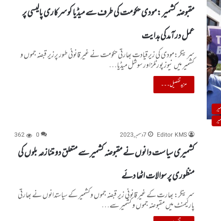
مقبوضہ کشمیر :مودی حکومت کی طرف سے میڈیا کو سرکاری پالیسی پر
عمل درآمدکی ہدایت
سرینگر:مودی کی زیرقیادت بھارتی حکومت نے غیر قانونی طور پرزیر قبضہ جموں و
کشمیر میں نیوز پورٹلز اور سوشل میڈیا…
مزید تفصیل۔۔۔
یر
یر
Editor KMS
7 دسمبر, 2023
0
362
کشمیری سیاست دانوں نے مقبوضہ کشمیر سے متعلق دو متنازعہ بلوں کی
منظوری پر سوالات اٹھا دئے
سرینگر: بھارت کے غیر قانونی زیر قبضہ جموں وکشمیر کے سیاستدانوں نے بھارتی
پارلیمنٹ میں مقبوضہ جموں و کشمیر سے…