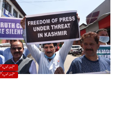
مقبوضہ جموں و کشم
مقبوضہ جموں و کشم