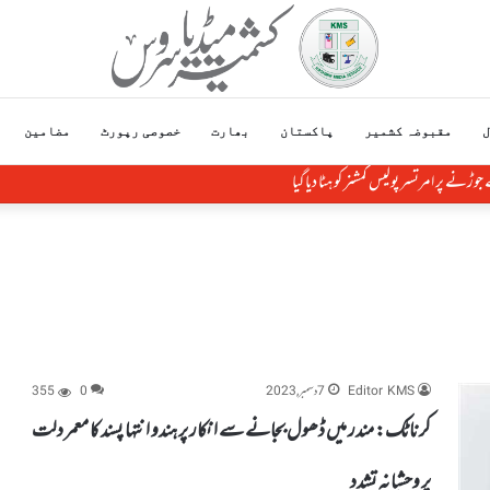
ل
مقبوضہ کشمیر
پاکستان
بھارت
خصوصی رپورٹ
مضامین
سے جوڑنے پر امرتسر پولیس کمشنر کو ہٹا دیاگیا
Editor KMS
7 دسمبر, 2023
0
355
کرناٹک: مندر میں ڈھول بجانے سے انکار پر ہندو انتہا پسند کا معمر دلت
پر وحشیانہ تشدد