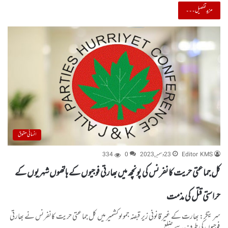
مزید تفصیل۔۔۔
انسانی حقوق
Editor KMS
23 دسمبر, 2023
0
334
کل جماعتی حریت کانفرنس کی پونچھ میں بھارتی فوجیوں کے ہاتھوں شہریوں کے
حراستی قتل کی مذمت
سرینگر: بھارت کے غیر قانونی زیر قبضہ جموںوکشمیر میں کل جماعتی حریت کانفرنس نے بھارتی
فوجیوں کی طرف سے ضلع…