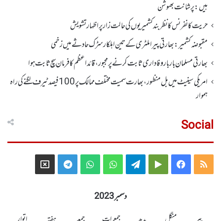
ہیں: پرشانت بھوشن
حریت کانفرنس کا نظر بند کشمیریوں کی حالت زار پر اظہار تشویش
مقبوضہ کشمیر: بھارتی پیرا ملٹری کے تین اہلکار سڑک حادثے میں زخمی
بھارتی مسلمان بار بار وفاداری ثابت کرنے پر مجبور،قائداعظم کا فرمان سچ ثابت ہوا
امریکی سینیٹ میں بل منظور، بھارت سمیت مختلف ممالک پر100 فیصد ٹیرف لگنے کی راہ
ہموار
Social
Telegram
X
WhatsApp
WhatsApp
Telegram
Google
Facebook
RSS
Group
Group
Play
دسمبر 2023
پیر
منگل
بدھ
جمعرات
جمعہ
ہفتہ
اتوار