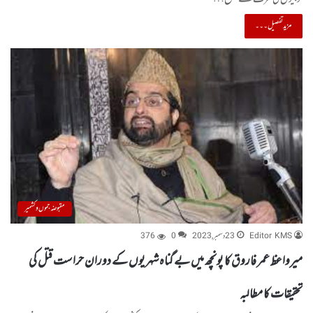
مزید تفصیل۔۔۔
مقبوضہ جموں و کشمیر
Editor KMS
23 دسمبر, 2023
0
376
میرواعظ عمر فاروق کا پونچھ میں بے گناہ شہریوں کے دوران حراست قتل کی
تحقیقات کا مطالبہ