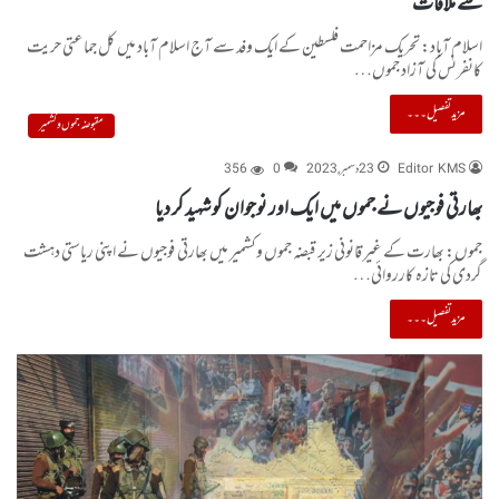
سے ملاقات
اسلام آباد: تحریک مزاحمت فلسطین کے ایک وفد سے آج اسلام آباد میں کل جماعتی حریت
کانفرنس کی آزاد جموں…
مزید تفصیل۔۔۔
مقبوضہ جموں و کشمیر
Editor KMS
23 دسمبر, 2023
0
356
بھارتی فوجیوں نے جموں میں ایک اور نوجوان کو شہید کر دیا
جموں: بھارت کے غیر قانونی زیر قبضہ جموں وکشمیر میں بھارتی فوجیوں نے اپنی ریاستی دہشت
گردی کی تازہ کارروائی…
مزید تفصیل۔۔۔