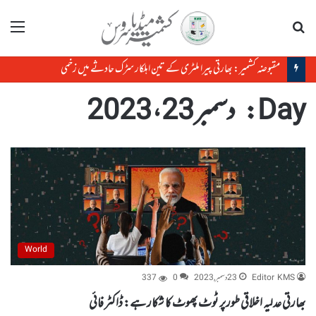
تلاش
مینو
بھارتی مسلمان بار بار وفاداری ثابت کرنے پر مجبور،قائداعظم کا فرمان سچ ثابت ہوا
Day:
دسمبر 23، 2023
World
Editor KMS
23 دسمبر, 2023
0
337
بھارتی عدلیہ اخلاقی طورپر ٹوٹ پھوٹ کا شکار ہے: ڈاکٹر فائی