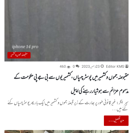
مقبوضہ جموں و کشمیر
Editor KMS
23 دسمبر, 2023
0
460
مقبوضہ جموں وکشمیرمیں پوسٹر چسپاں،کشمیریوں سے بی جے پی حکومت کے
مذموم عزائم سے ہوشیاررہنے کی اپیل
سرینگر: غیر قانونی طور پر بھارت کے زیر قبضہ جموں و کشمیر میں ایک بار پھر پوسٹرچسپاں کئے
گئے ہیں…
مزید تفصیل۔۔۔