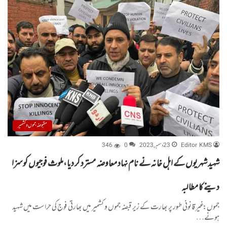
مقبوضہ جموں و کشمیر
Editor KMS
23 دسمبر, 2023
0
346
شہید شہریوں کے اہل خانہ نے نام نہاد معاوضہ مسترد کر دیا،ملوث فوجیوں کو سزا
دینے کا مطالبہ
جموں: غیر قانونی طور پر بھارت کے زیر قبضہ جموں و کشمیر میں بھارتی فوج کی حراست میں شہید
ہونے…