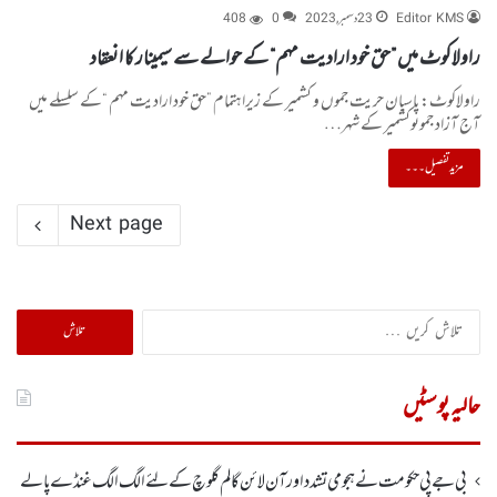
Editor KMS
23 دسمبر, 2023
0
408
راولاکوٹ میں ”حق خود ارادیت مہم“ کے حوالے سے سیمینار کا انعقاد
راولاکوٹ: پاسبان حریت جموں و کشمیر کے زیراہتمام ”حق خود ارادیت مہم “کے سلسلے میں
آج آزاد جموںوکشمیر کے شہر…
مزید تفصیل۔۔۔
Next page
تلاش
کریں
برائے:
حالیہ پوسٹیں
بی جے پی حکومت نے ہجومی تشدد اورآن لائن گالم گلوچ کے لئے الگ الگ غنڈے پالے