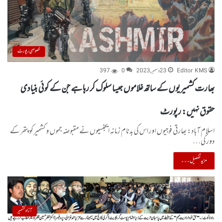
خصوصی رپورٹ
Editor KMS
23 دسمبر, 2023
0
397
بھارت کشمیریوں کے ساتھ غلاموں جیسا سلوک کر رہا ہے جن کے کوئی بنیادی
حقوق نہیں: رپورٹ
اسلام آباد: بھارتی فوجیوں اور اس کی بدنام زمانہ ایجنسیوں نے مقبوضہ جموں و کشمیر کو پتھر کے
دور کی…
مزید تفصیل۔۔۔
آزاد کشمیر