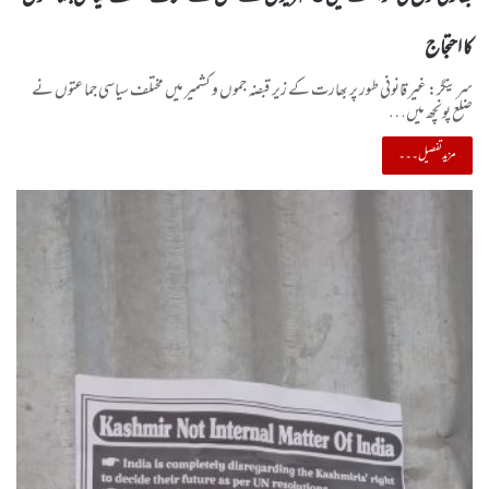
کا احتجاج
سرینگر: غیر قانونی طور پر بھارت کے زیر قبضہ جموں و کشمیر میں مختلف سیاسی جماعتوں نے
ضلع پونچھ میں…
مزید تفصیل۔۔۔