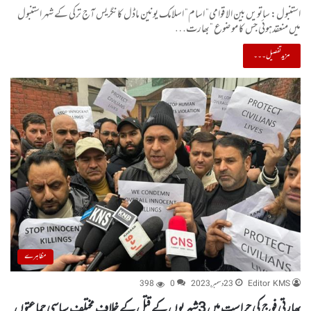
استنبول: ساتویں بین الاقوامی” اسام” اسلامک یونین ماڈل کانگریس آج ترکی کے شہر استنبول
میں منعقدہوئی جس کا موضوع ”بھارت…
مزید تفصیل۔۔۔
مظاہرے
Editor KMS
23 دسمبر, 2023
0
398
بھارتی فوج کی حراست میں 3شہریوں کے قتل کے خلاف مختلف سیاسی جماعتوں