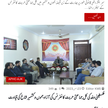
سرینگر: غیر قانونی طور پر بھارت کے زیر قبضہ جموں و کشمیر میں کل جماعتی حریت کانفرنس
کے سینئر رہنما…
مزید تفصیل۔۔۔
APHC-AJK
Editor KMS
23 دسمبر, 2023
0
349
فلسطینی وفد کی کل جماعتی حریت کانفرنس کی آزاد جموں و کشمیر شاخ کی قیادت