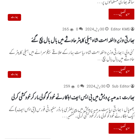
ساتھ بھارتی مسلمانوں پر…
مزید تفصیل۔۔۔
بھارت
Editor KMS
30 اپریل, 2024
0
265
بھارتی وزیر داخلہ امت شاہ ہیلی کاپٹر حادثے میں بال بال بچ گئے
نئی دلی:بھارتی وزیر داخلہ امت شاہ ریاست بہار کے علاقے بیگوسرائے میں ہیلی کاپٹر کے
حادثے میں بال بال بچ…
مزید تفصیل۔۔۔
بھارت
Sub Editor
30 اپریل, 2024
0
259
بھارت :مدھیہ پردیش میں بی ایس ایف اہلکارنے خود کو گولی مار کر خودکشی کرلی
بھوپال:بھارتی ریاست مدھیہ پردیش میں پیراملٹری بارڈرسکیورٹی فورس (بی ایس ایف)کے
ایک اہلکارنے خود کو گولی مارکر خودکشی کرلی۔ کشمیر…
مزید تفصیل۔۔۔