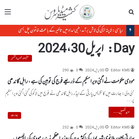
تلاش
مینو
ریاسی: لاپتہ لڑکی کی لاش برآمد، طبی امداد میں تاخیرکے باعث خاتون چل بسی
Day:
اپریل 30، 2024
مقبوضہ جموں و کشمیر
Editor KMS
30 اپریل, 2024
0
290
مودی حکومت نے اگنی ویر اسکیم کے ذریعے فوج کی توہین کی ہے ، راہل گاندھی
نئی دلی: بھارت میں کانگریس پارٹی کے لیڈر راہل گاندھی نے فوج میں لاگو کی گئی اگنی ویر اسکیم
پر…
مزید تفصیل۔۔۔
بھارت
Editor KMS
30 اپریل, 2024
0
252
بھارتی نژاد برطانوی شہریوں کی اکثریت کی وزیر اعظم نریندر مودی کی پالیسیوں