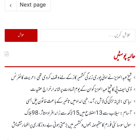
Next page
تلاش
کریں
برائے:
حالیہ پوسٹیں
شیخ عبدالعزیز نے اپنی پوری زندگی کشمیر کاز کے لئے وقف کردی تھی: حریت کانفرنس
ڈی ایف پی کا شیخ عبدالعزیزکوان کے یومِ شہادت پر شاندار خراجِ عقیدت
ریاسی: لاپتہ لڑکی کی لاش برآمد، طبی امداد میں تاخیرکے باعث خاتون چل بسی
آسام: سیلاب سے 13اضلاع میں 15لاکھ سے زائد افراد متاثر ، 98ہلاک
سول سوسائٹی فورم کا مقبوضہ جموں وکشمیر میں بڑھتی ہوئی بے روزگاری پر اظہارتشویش