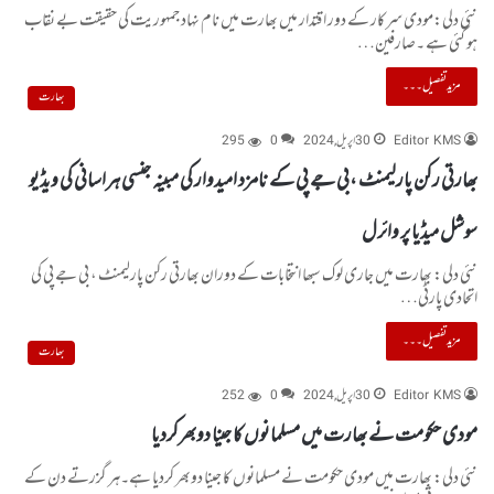
نئی دلی:مودی سرکار کے دور اقتدار میں بھارت میں نام نہاد جمہوریت کی حقیقت بے نقاب
ہو گئی ہے ۔صارفین…
مزید تفصیل۔۔۔
بھارت
Editor KMS
30 اپریل, 2024
0
295
بھارتی رکن پارلیمنٹ ،بی جے پی کے نامزد امیدوار کی مبینہ جنسی ہراسانی کی ویڈیو
سوشل میڈیا پر وائرل
نئی دلی: بھارت میں جاری لوک سبھا انتخابات کے دوران بھارتی رکن پارلیمنٹ ، بی جے پی کی
اتحادی پارٹی…
مزید تفصیل۔۔۔
بھارت
Editor KMS
30 اپریل, 2024
0
252
مودی حکومت نے بھارت میں مسلمانوں کا جینا دوبھرکردیا
نئی دلی: بھارت میں مودی حکومت نے مسلمانوں کا جینا دوبھر کردیا ہے۔ہر گزرتے دن کے