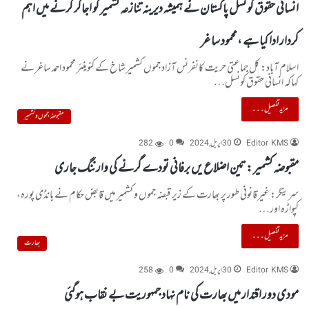
انسانی حقوق کونسل پاکستان نے ہمیشہ دیرینہ تنازعہ کشمیر کو اجاگر کرنے میں اہم
کردار ادا کیا ہے ،محمود ساغر
اسلام آباد: کل جماعتی حریت کانفرنس آزاد جموں کشمیر شاخ کے کنوینئر محمود احمد ساغر نے
کہاکہ انسانی حقوق کونسل…
مزید تفصیل۔۔۔
مقبوضہ جموں و کشمیر
Editor KMS
30 اپریل, 2024
0
282
مقبوضہ کشمیر : تین اضلاع یں برفانی تودے گرنے کی وارننگ جاری
سرینگر: غیر قانونی طور پر بھارت کے زیر قبضہ جموں و کشمیر میں قابض حکام نے بانڈی پورہ،
کپواڑہ اور…
مزید تفصیل۔۔۔
بھارت
Editor KMS
30 اپریل, 2024
0
258
مودی دور اقتدار میں بھارت کی نام نہاد جمہوریت بے نقاب ہوگئی