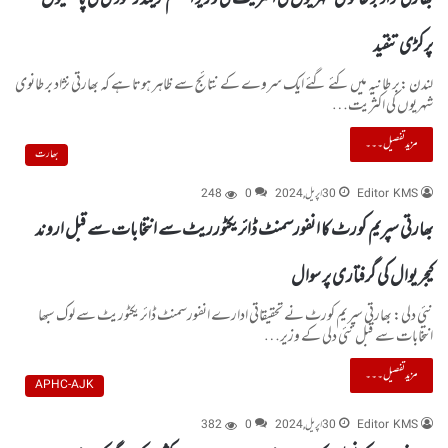
پرکڑی تنقید
لندن :برطانیہ میں کئے گئے ایک سروے کے نتائج سے ظاہر ہوتا ہے کہ بھارتی نژاد برطانوی
شہریوں کی اکثریت…
مزید تفصیل۔۔۔
بھارت
Editor KMS
30 اپریل, 2024
0
248
بھارتی سپریم کورٹ کا انفورسمنٹ ڈائریکٹورریٹ سے انتخابات سے قبل اروند
کیجریوال کی گرفتاری پر سوال
نئی دلی: بھارتی سپریم کورٹ نے تحقیقاتی ادارے انفورسمنٹ ڈائریکٹوریٹ سے لوک سبھا
انتخابات سے قبل نئی دلی کے وزیر…
مزید تفصیل۔۔۔
APHC-AJK
Editor KMS
30 اپریل, 2024
0
382