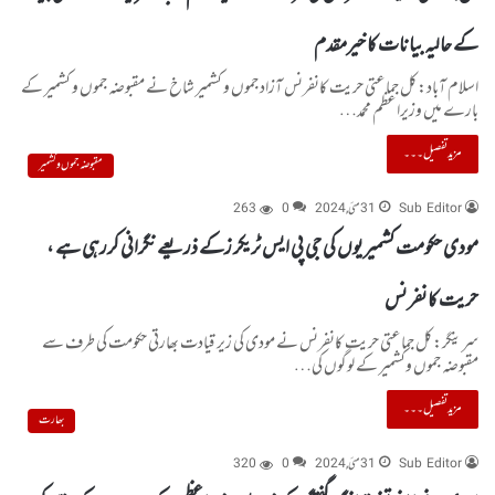
کے حالیہ بیانات کا خیرمقدم
اسلام آباد:کل جماعتی حریت کانفرنس آزاد جموں و کشمیر شاخ نے مقبوضہ جموں و کشمیر کے
بارے میں وزیراعظم محمد…
مزید تفصیل۔۔۔
مقبوضہ جموں و کشمیر
Sub Editor
31 مئی, 2024
0
263
مودی حکومت کشمیریوں کی جی پی ایس ٹریکر زکے ذریعے نگرانی کررہی ہے ،
حریت کانفرنس
سرینگر:کل جماعتی حریت کانفرنس نے مودی کی زیر قیادت بھارتی حکومت کی طرف سے
مقبوضہ جموں وکشمیر کے لوگوں کی…
مزید تفصیل۔۔۔
بھارت
Sub Editor
31 مئی, 2024
0
320