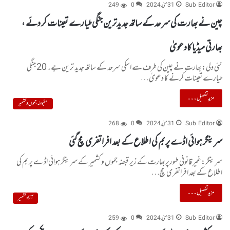
Sub Editor
31 مئی, 2024
0
249
چین نے بھارت کی سرحد کے ساتھ جدیدترین جنگی طیارے تعینات کر دئے ،
بھارتی میڈیا کادعویٰ
نئی دلی:بھارت نے چین کی طرف سے اسکی سرحد کے ساتھ جدید ترین جے۔20 جنگی
طیارے تعینات کرنے کا دعویٰ…
مزید تفصیل۔۔۔
مقبوضہ جموں و کشمیر
Sub Editor
31 مئی, 2024
0
268
سرینگر ہوائی اڈے پر بم کی اطلاع کے بعد افراتفری مچ گئی
سرینگر:غیر قانونی طورپربھارت کے زیر قبضہ جموں وکشمیر کے سرینگر ہوائی اڈے پر بم کی
اطلاع کے بعد افراتفری مچ…
مزید تفصیل۔۔۔
آزاد کشمیر
Sub Editor
31 مئی, 2024
0
259