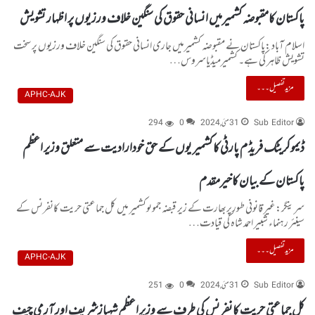
پاکستان کامقبوضہ کشمیرمیں انسانی حقوق کی سنگین خلاف ورزیوں پر اظہار تشویش
اسلام آباد :پاکستان نے مقبوضہ کشمیرمیں جاری انسانی حقوق کی سنگین خلاف ورزیوں پر سخت
تشویش ظاہر کی ہے۔ کشمیرمیڈیاسروس…
مزید تفصیل۔۔۔
APHC-AJK
Sub Editor
31 مئی, 2024
0
294
ڈیموکریٹک فریڈ م پارٹی کا کشمیر یوں کے حق خودارادیت سے متعلق وزیر اعظم
پاکستان کے بیان کاخیرمقدم
سرینگر:غیر قانونی طورپربھارت کے زیر قبضہ جموںوکشمیر میں کل جماعتی حریت کانفرنس کے
سینئر رہنماء شبیر احمد شاہ کی قیادت…
مزید تفصیل۔۔۔
APHC-AJK
Sub Editor
31 مئی, 2024
0
251
کل جماعتی حریت کانفرنس کی طرف سے وزیر اعظم شہبازشریف اور آرمی چیف