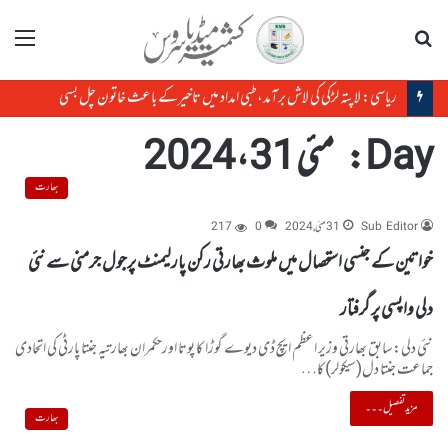
تلاش
مینو
ریاسی: لاپتہ لڑکی کی لاش برآمد، طبی امداد میں تاخیرکے باعث خاتون چل بسی
Day:
مئی 31، 2024
بھارت
Sub Editor
31 مئی, 2024
0
217
خواتین کے جنسی استحصال میں ملوث بھارتی رکن پارلیمنٹ پرجول جرمنی سے نئی
دلی واپسی پر گرفتار
نئی دلی:سابق بھارتی وزیر اعظم ایچ ڈی دیوے گوڑا کا پوتا اورحکمران بھارتیہ جنتا پارٹی کی اتحادی
جماعت جنتا دل(سیکولر)کا…
مزید تفصیل۔۔۔
بھارت