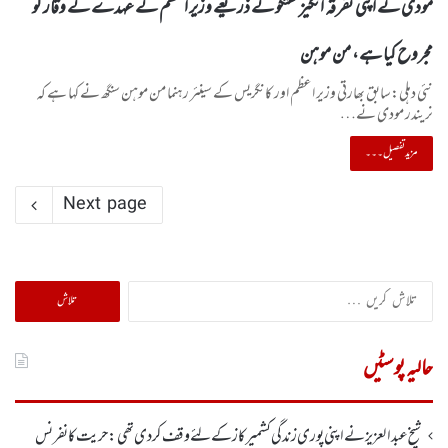
مودی نے اپنی تفرقہ انگیز گفتگو کے ذریعے وزیر اعظم کے عہدے کے وقار کو
مجروح کیا ہے، من موہن
نئی دہلی:سابق بھارتی وزیر اعظم اور کانگریس کے سینئر رہنما من موہن سنگھ نے کہا ہے کہ
نریندر مودی نے…
مزید تفصیل۔۔۔
Next page
تلاش
کریں
برائے:
حالیہ پوسٹیں
شیخ عبدالعزیز نے اپنی پوری زندگی کشمیر کاز کے لئے وقف کردی تھی: حریت کانفرنس