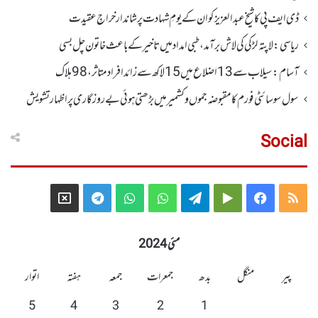
ڈی ایف پی کا شیخ عبدالعزیزکوان کے یومِ شہادت پر شاندار خراجِ عقیدت
ریاسی: لاپتہ لڑکی کی لاش برآمد، طبی امداد میں تاخیرکے باعث خاتون چل بسی
آسام: سیلاب سے 13اضلاع میں 15لاکھ سے زائد افراد متاثر ، 98ہلاک
سول سوسائٹی فورم کا مقبوضہ جموں وکشمیر میں بڑھتی ہوئی بے روزگاری پر اظہارتشویش
Social
Telegram
X
WhatsApp
WhatsApp
Telegram
Google
Facebook
RSS
Group
Group
Play
مئی 2024
پیر
منگل
بدھ
جمعرات
جمعہ
ہفتہ
اتوار
5
4
3
2
1