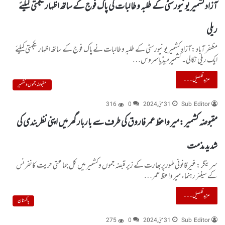
آزاد کشمیر یونیورسٹی کے طلبہ وطالبات کی پاک فوج کے ساتھ اظہار یکجہتی کیلئے
ریلی
مظفر آباد :آزاد کشمیر یونیورسٹی کے طلبہ وطالبات نے پاک فوج کے ساتھ اظہار یکجہتی کیلئے
ایک ریلی نکالی۔ کشمیرمیڈیاسروس…
مزید تفصیل۔۔۔
مقبوضہ جموں و کشمیر
Sub Editor
31 مئی, 2024
0
316
مقبوضہ کشمیر :میر واعظ عمر فاروق کی طرف سے باربار گھر میں اپنی نظربندی کی
شدید مذمت
سرینگر :غیر قانونی طورپربھارت کے زیر قبضہ جموں وکشمیر میں کل جماعتی حریت کانفرنس
کے سینئر رہنماء میر واعظ عمر…
مزید تفصیل۔۔۔
پاکستان
Sub Editor
31 مئی, 2024
0
275