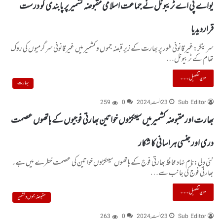
یواے پی اے ٹریبونل نے جماعت اسلامی مقبوضہ کشمیر پر پابندی کو درست
قراردیدیا
سرینگر:غیر قانونی طور پر بھارت کے زیر قبضہ جموں و کشمیر میں غیر قانونی سرگرمیوں کی روک
تھام کے ٹربیونل…
مزید تفصیل۔۔۔
بھارت
Sub Editor
23 اگست, 2024
0
259
بھارت اور مقبوضہ کشمیرمیں سینکڑوں خواتین بھارتی فوجیوں کے ہاتھوں عصمت
دری اور جنسی ہراسانی کا شکار
نئی دلی:نام نہاد محافظ بھارتی فوج کے ہاتھوں سینکڑوں خواتین کی عصمت خطرے میں ہے۔
بھارتی فوج کی جانب سے…
مزید تفصیل۔۔۔
مقبوضہ جموں و کشمیر
Sub Editor
23 اگست, 2024
0
263