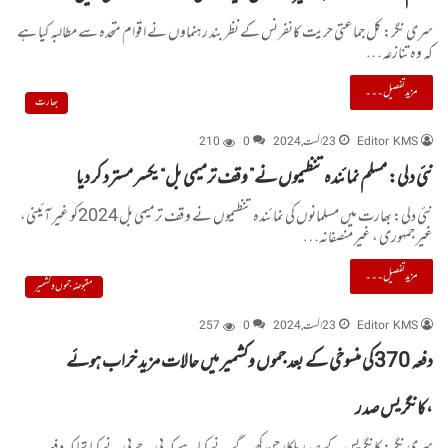
سری نگر: کل جماعتی حریت کانفرنس کے نظر بند رہنماوں نے اقوام متحدہ سے مطالبہ کیا ہے
کہ وہ تنازعہ…
مزید تفصیل۔۔۔
بھارت
Editor KMS
23 اگست, 2024
0
210
نئی دلی: مسلم نمائندہ تنظیموں نے” وقف ترمیمی بل“ یکسر مسترد کر دیا
نئی دلی: بھارت میں مسلمانوں کی نمائندہ تنظیموں نے وقف ترمیمی بل 2024کو غیر آئینی،
غیر جمہوری ، غیر منصفانہ…
مزید تفصیل۔۔۔
مقبوضہ جموں و کشمیر
Editor KMS
23 اگست, 2024
0
257
دفعہ 370کی منسوخی کے بعد جموں وکشمیر میں حالات مزید خراب ہوئے
،کانگریس صدر