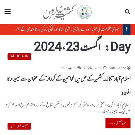
تلاش
مینو
مودی حکومت کی خفیہ سودے بازی: میتی، ناگا اور کوکی زو کی رضامندی کے بغیر منی پور کی زمین کا سودا
Day:
اگست 23، 2024
APHC-AJK
Sub Editor
23 اگست, 2024
0
256
اسلام آباد ”تنازعہ کشمیر کے حل میں خواتین کے کردار”کے عنوان سے سیمینار کا
انعقاد
اسلام آباد:کل جماعتی حریت کانفرنس آزاد جموں و کشمیر شاخ کے زیر اہتمام آج اسلام آباد
میں ایک سیمینار منعقد…
مزید تفصیل۔۔۔
مقبوضہ جموں و کشمیر