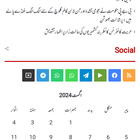
بی جے پی حکومت نے ہجومی تشدد اورآن لائن گالم گلوچ کے لئے الگ الگ غنڈے پالے
ہیں: پرشانت بھوشن
حریت کانفرنس کا نظر بند کشمیریوں کی حالت زار پر اظہار تشویش
Social
Telegram
X
WhatsApp
WhatsApp
Telegram
Google
Facebook
RSS
Group
Group
Play
اگست 2024
پیر
منگل
بدھ
جمعرات
جمعہ
ہفتہ
اتوار
4
3
2
1
11
10
9
8
7
6
5