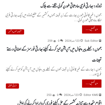
ڈوڈہ: بھارتی فوجی حادثاتی طورپر گولی لگنے سے ہلاک
جموں:غیر قانونی طور پر بھارت کے زیر قبضہ جموں و کشمیر کے ضلع ڈوڈہ میں ایک بھارتی فوجی
اہلکارحادثاتی طورپرگولی…
مزید تفصیل۔۔۔
مقبوضہ جموں و کشمیر
Sub Editor
23 اگست, 2024
0
259
جموں: خطے پیر پنجال میں آپریشن تیز کرنے کیلئے بھارتی فورسز کے اضافی دستے
تعینات
جموں :بھارت کے غیر قانونی زیر قبضہ جموں کے خطے پیر پنجال میں آپریشن کو تیز کرنے کیلئے
فوج اور…
مزید تفصیل۔۔۔
انسانی حقوق
Editor KMS
23 اگست, 2024
0
253
اقوام متحدہ سے تنازعہ کشمیر کے حل کیلئے فوری کردار ادا کرنے کی اپیل