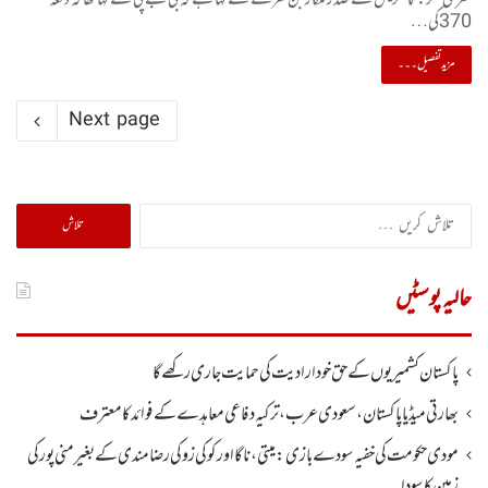
سری نگر: کانگریس کے صدر ملکارجن کھرگے نے کہا ہے کہ بی جے پی نے کہا تھا کہ دفعہ
370کی…
مزید تفصیل۔۔۔
Next page
تلاش
کریں
برائے:
حالیہ پوسٹیں
پاکستان کشمیریوں کے حق خودارادیت کی حمایت جاری رکھے گا
بھارتی میڈیا پاکستان، سعودی عرب، ترکیہ دفاعی معاہدے کے فوائد کا معترف
مودی حکومت کی خفیہ سودے بازی: میتی، ناگا اور کوکی زو کی رضامندی کے بغیر منی پور کی
زمین کا سودا