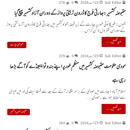
Sub Editor
23 اگست, 2024
0
278
مقبوضہ کشمیر :بھارتی فوج کا ڈرون تربیتی پرواز کے دوران آزاد کشمیر پہنچ گیا
جموں:غیر قانونی طورپر بھارت کے زیر قبضہ جموںوکشمیر میں بھارتی فوج کا ڈرون آزمائشی پرواز
کے دوران کنٹرول لائن کراس…
مزید تفصیل۔۔۔
خصوصی رپورٹ
Sub Editor
23 اگست, 2024
0
229
مودی حکومت مقبوضہ کشمیرمیں منظم طورپر اپنے ہندوتوا ایجنڈے کوآگے بڑھا
رہی ہے
اسلام آباد:بھارت میں مودی کے برسر اقتدارآنے کے بعد سے فسطائیت کی لہر میں تیزی
سے اضافہ ہوا ہے ۔مودی…
مزید تفصیل۔۔۔
مقبوضہ جموں و کشمیر
Sub Editor
23 اگست, 2024
0
264