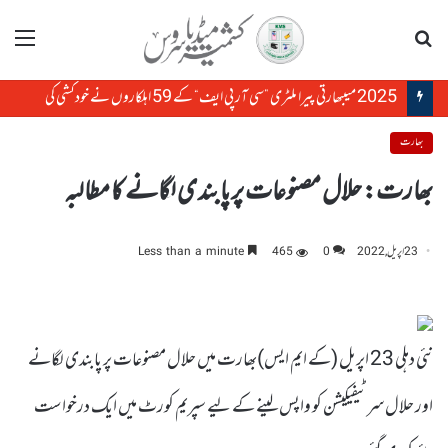
تلاش
مینو
2025 میںبھارتی پیرا ملٹری ”سی آر پی ایف“ کے 59 اہلکاروں نے خودکشی کی
بھارت
بھارت: حلال مصنوعات پر پابندی لگانے کا مطالبہ
23 اپریل, 2022
0
465
Less than a minute
نئی دہلی 23 اپریل (کے ایم ایس)بھارت میں حلال مصنوعات پر پابندی لگانے
اور حلال سرٹیفیکیشن کو واپس لینے کے لیے سپریم کورٹ میں ایک درخواست