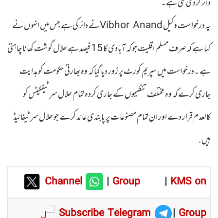
دائر کردی گئی ہے۔
یہ درخواست وکیل Vibhor Anandنے دائر کی ہے جس میں انہوں نے
کہا ہے کہ صرف مسلم اقلیت جو کہ آبادی کا 15 فیصد ہے حلال گوشت کھانا چاہتی
ہے ۔درخواست میں سپریم کورٹ پر زور دیا گیا کہ وہ بھارتی حکومت کو ہدایت
جاری کرے کہ وہ مختلف تنظیموں کے جاری کردہ تمام حلال سرٹیفکیٹس کو
کالعدم قرار دے اور ان تمام مصنوعات پر پابندی عائد کرے جو حلال سرٹیفائیڈ
ہیں.
Channel
|
Group
|
KMS on
Subscribe Telegram
|
Group