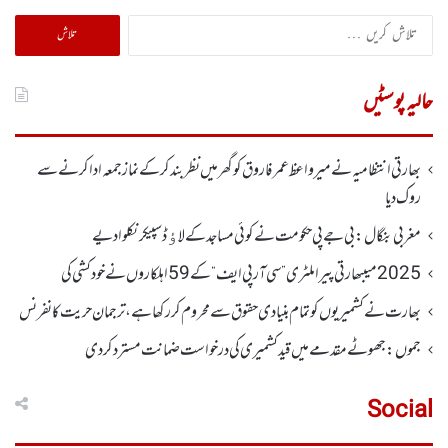
تلاش
کریں
برائے:
حالیہ پوسٹیں
بھارتی انتظامیہ نے میر واعظ عمر فاروق کو گھر میں نظر بندکر کے نماز جمعہ ادا کرنے سے
روک دیا
مغربی بنگال: بی جے پی حکومت نے کوئی مساجد کے لاﺅڈ سپیکر نکلوا دیے
2025 میںبھارتی پیرا ملٹری ”سی آر پی ایف“ کے 59 اہلکاروں نے خودکشی کی
بھارت نے کشمیریوں کو تمام بنیادی حقوق سے محروم کر رکھا ہے، ترجمان حریت کانفرنس
جموں :جھوٹے مقدمے میں قید کشمیری کی درخواست ضمانت مسترد کردی
Social