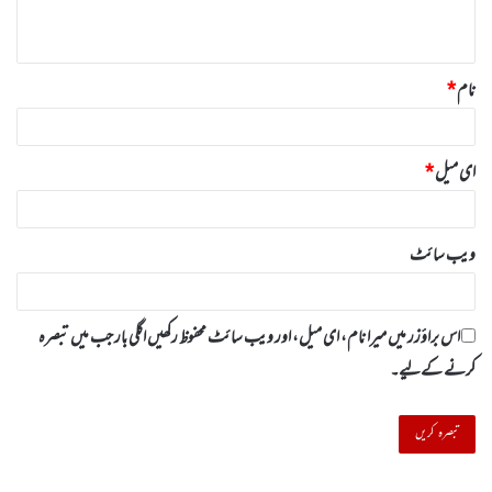
*
نام
*
ای میل
*
ویب‌ سائٹ
اس براؤزر میں میرا نام، ای میل، اور ویب سائٹ محفوظ رکھیں اگلی بار جب میں تبصرہ
کرنے کےلیے۔