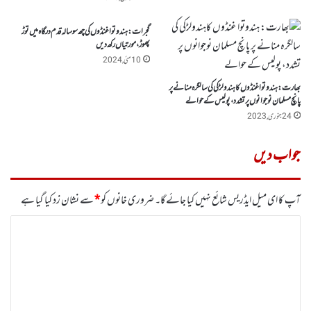
گجرات: ہندو توا غنڈوں کی چھ سوسالہ قدم درگاہ میں توڑ
پھوڑ، مورتیاں رکھ دیں
10 مئی, 2024
بھارت: ہندوتوا غنڈوں کاہندولڑکی کی سالگرہ منانے پر
پانچ مسلمان نوجوانوں پر تشدد، پولیس کے حوالے
24 جنوری, 2023
جواب دیں
آپ کا ای میل ایڈریس شائع نہیں کیا جائے گا۔
ضروری خانوں کو
*
سے نشان زد کیا گیا ہے
ت
ب
ص
ر
ہ