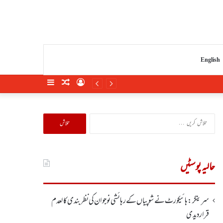
English
Sidebar
Random
Log
Article
In
تلاش
کریں
برائے:
حالیہ پوسٹیں
سرینگر:ہائیکورٹ نے شوپیاں کے رہائشی نوجوان کی نظربندی کالعدم
قرار دیدی