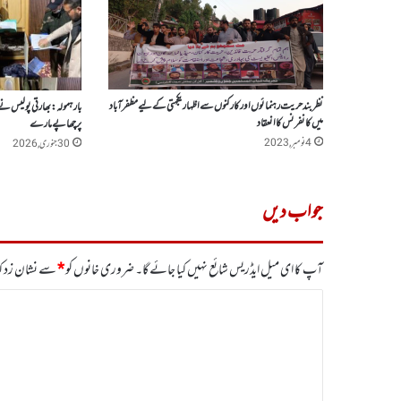
نظربند حریت رہنمائوں اور کارکنوں سے اظہار یکجہتی کے لیے مظفر آباد
بارہمولہ:بھارتی پولیس نے
میں کانفرنس کا انعقاد
پر چھاپے مارے
4 نومبر, 2023
30 جنوری, 2026
جواب دیں
آپ کا ای میل ایڈریس شائع نہیں کیا جائے گا۔
ضروری خانوں کو
*
سے نشان زد کی
ت
ب
ص
ر