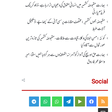
بھارت مقبوضہ کشمیر میں انسانی حقوق کی دھجیاں اڑا رہا ہے، ڈیموکریٹک
فریڈم پارٹی
مقبوضہ جموں کشمیر:مختلف مقامات پر ”سی آئی کے” چھاپے، ڈیجیٹل
آلات ضبط
کوئٹہ:حسن البنا کی وکلاء قیادت سے ملاقات، مقبوضہ کشمیرکی تازہ ترین
صورتحال سے آگاہ کیا
بھارت حق اور سچ کی آواز کو آمرانہ ہتھکنڈوں سے ہرگز دبا نہیں سکتا، میر
واعظ عمر فاروق
Social
Telegram
WhatsApp
WhatsApp
Telegram
Google
Facebook
RSS
Group
Group
Play