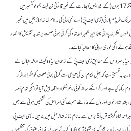
سرینگر 17 جون (کے ایم ایس) بھارت کے غیر قانونی زیر قبضہ جموںوکشمیر میں
ریٹک فریڈم پارٹی (ڈی ایف پی) نے نئی دلی کی بدنام زمانہ تہاڑ جیل میں غیر
ی طور پر نظر بند پارٹی چیئرمین شبیر احمدشاہ کی گرتی ہوئی صحت پر شدید تشویش کا اظہار
ہوئے انکی فوری رہائی کا مطالبہ کیاہے۔
ر میڈیاسروس کے مطابق ڈی ایف پی کے ترجمان ایڈووکیٹ ارشد اقبال نے
 اور یہ بدقسمتی ہے کہ جیل حکام ان کی تیزی سے گرتی ہوئی صحت کو نظر انداز کر
 رکھا گیا ہے اور اگر انکے ساتھ کوئی ناخوشگوار واقعہ پیش آیا تو اسکی تمام ذمہ
یطس ، بلند فشار خون اور دل کے عارضے سمیت کئی امراض کی تشخیص ہوئی ہے جس
کے لیے انہیں باقاعدہ طبی امداد اور علاج کی ضرورت ہے۔ یاد رہے شبیر احمد شاہ گزشتہ قریباً 5 برس سے بدنام زمانہ تہاڑ جیل میں بند ہیں۔ڈی ایف پی
ی حالت زار پر بھی گہری تشویش کا اظہار کرتے ہوئے انسانی حقوق کی تنظیموں