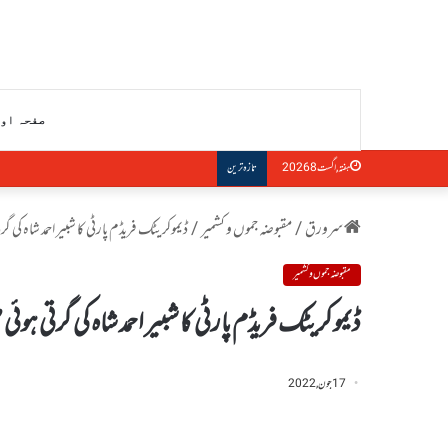
صفحہ او
مقبوضہ جموں کشمیر:مختلف مقامات پر ”سی آئ
ہفتہ, اگست 8 2026
تازہ ترین
سرورق
/
مقبوضہ جموں و کشمیر
/
ڈیموکریٹک فریڈم پارٹی کا شبیر احمد شاہ کی گر
مقبوضہ جموں و کشمیر
ڈیموکریٹک فریڈم پارٹی کا شبیر احمد شاہ کی گرتی ہوئی
17 جون, 2022