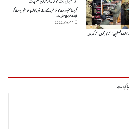
کل جماعتی حریت کانفرنس کے رہنمائوں کا شہید محمد مقبول بٹ کو
شاندار خراج عقیدت
11 فروری, 2022
 ”اتحاد المسلمین “ کے کارکنوں کے گھروں
ا گیا ہے