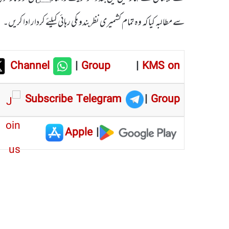
سے مطالبہ کیا کہ وہ تمام کشمیری نظربندوںکی رہائی کیلئے کردار ادا کریں۔
Channel
|
Group
|
KMS on
Subscribe Telegram
|
Group
Apple
|