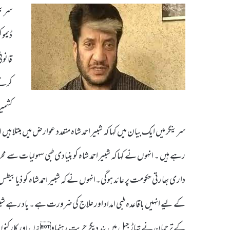
ڈیموک
قانون
کرتے 
کشمی
سرینگر میں ایک بیان میں کہا کہ شبیر احمد شاہ متعدد عوارض میں مبتلا ہیں
رہے ہیں ۔ انہوں نے کہا کہ شبیر احمد شاہ کو بنیادی طبی سہولیات سے محروم
داری بھارتی حکومت پر عائد ہوگی۔انہوں نے کہ شبیر احمدشاہ کو ذیاب
کے ترجمان نے تہاڑ جیل میں بند دیگر حریت رہنماو¿ں اور کارکنوں ک