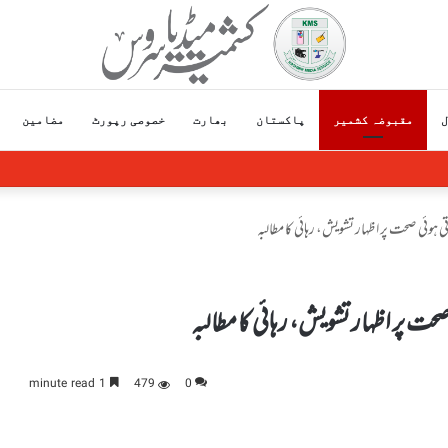
ل
مقبوضہ کشمیر
پاکستان
بھارت
خصوصی رپورٹ
مضامین
ی کے” چھاپے، ڈیجیٹل آلات ضبط
تی ہوئی صحت پر اظہار تشویش، رہائی کا مطالبہ
 صحت پر اظہار تشویش، رہائی کا مطالبہ
1 minute read
479
0