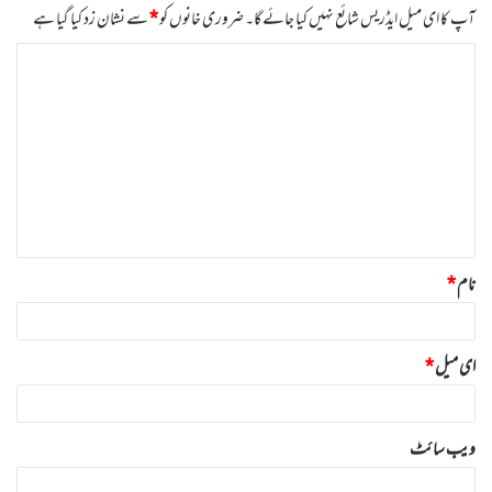
آپ کا ای میل ایڈریس شائع نہیں کیا جائے گا۔
ضروری خانوں کو
*
سے نشان زد کیا گیا ہے
ت
ب
ص
ر
ہ
*
نام
*
ای میل
*
ویب‌ سائٹ