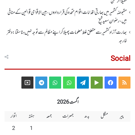
حفیظ الرحمن
مقبوضہ کشمیر میں بھارتی اقدامات اقوام متحدہ کی قراردادوں، بین الاقوامی قوانین کے منافی
ہیں،رضوان سعید شیخ
بھارت آزاد کشمیر سے متعلق غلط معلومات پھیلا کر اپنے مظالم سے توجہ نہیں ہٹا سکتا: دفتر
خارجہ
Social
Telegram
X
WhatsApp
WhatsApp
Telegram
Google
Facebook
RSS
Group
Group
Play
اگست 2026
پیر
منگل
بدھ
جمعرات
جمعہ
ہفتہ
اتوار
2
1