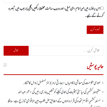
اس براؤزر میں میرا نام، ای میل، اور ویب سائٹ محفوظ رکھیں اگلی بار جب میں تبصرہ
کرنے کےلیے۔
تلاش
کریں
برائے:
حالیہ پوسٹیں
مودی حکومت کی معاشی ناکامیاں: بھارتی ایئرلائنز مسلسل زوال کا شکار
مقبوضہ کشمیر کی ریاستی حیثیت کی بحالی کیلئے کوششیں جاری رہیں گی: عمر عبداللہ
مسئلہ کشمیر اقوام متحدہ کی قراردادوں کے مطابق حل طلب بین الاقوامی تنازع ہے، حافظ