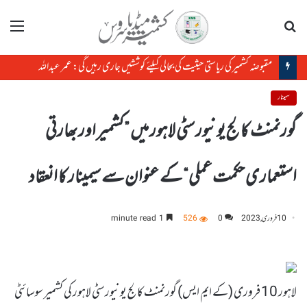
تلاش
مینو
مقبوضہ کشمیر کی ریاستی حیثیت کی بحالی کیلئے کوششیں جاری رہیں گی: عمر عبداللہ
سمینار
گورنمنٹ کالج یونیورسٹی لاہور میں ”کشمیر اور بھارتی
استعماری حکمت عملی“ کے عنوان سے سیمینار کا انعقاد
10 فروری, 2023
0
526
1 minute read
لاہور 10 فروری (کے ایم ایس) گورنمنٹ کالج یونیورسٹی لاہور کی کشمیر سوسائٹی