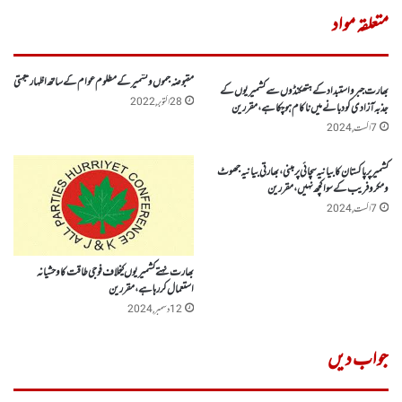
متعلقہ مواد
مقبوضہ جموں وکشمیر کے مظلوم عوام کے ساتھ اظہار یکجہتی
بھارت جبر و استبداد کے ہتھکنڈوں سے کشمیریوں کے
28 اکتوبر, 2022
جذبہ آزادی کو دبانے میں ناکام ہوچکا ہے، مقررین
7 اگست, 2024
کشمیر پر پاکستان کا بیانیہ سچائی پر مبنی ، بھارتی بیانیہ جھوٹ
ومکروفریب کے سوا کچھ نہیں، مقررین
7 اگست, 2024
بھارت نہتے کشمیریوں کیخلاف فوجی طاقت کا وحشیانہ
استعمال کر رہا ہے، مقررین
12 دسمبر, 2024
جواب دیں