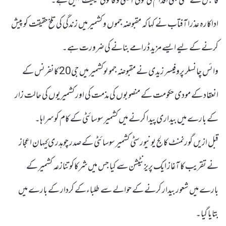
قابض کے کسی بھی اقدام کی کوئی آئینی و قانونی حیثیت نہیں ہے۔
اداکارہ عذرا آفتاب نے کہا کہ مقبوضہ جموں و کشمیر میں زندگی کی تلخ حقیقت کو پیش
کرنے کے لیے ایسے مزید ڈرامے بنانے کی ضرورت ہے۔
وائس چانسلر پروفیسر زیدی نے مقبوضہ جموںوکشمیر میں جی20 کانفرنس کے
انعقاد کے مودی حکومت کے منصوبوں کی مذمت کی اور کشمیریوں کی حالت زار
کے بارے میں بیداری پیدا کرنے میں کشمیر سوسائٹی کے کام کو سراہا۔
قبل ازیں گورنمنٹ کالج یونیورسٹی کشمیر سوسائٹی کے صدر چوہدری کیہان اعجاز
نے تقریب کا آغاز ایک پریزنٹیشن سے کیا جس میں شرکاکو تنازعہ کشمیر کے
بارے میں شعور بیدار کرنے کے حوالے سے طلباءکے کردار کے بارے میں
بتایا گیا۔