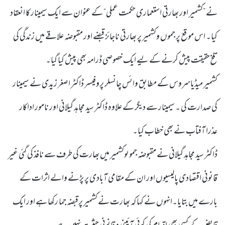
نے ”کشمیر اور بھارتی استعماری حکمت عملی“ کے عنوان سے ایک سیمینار کا انعقاد
کیا۔ اس موقع پر جموں وکشمیر پر بھارتی ناجائز قبضے اور مقبوضہ علاقے میں زندگی کی
تلخ حقیقت پیش کرنے کے لیے ایک خصوصی ڈرامہ بھی پیش کیا گیا۔
کشمیر میڈیاسروس کے مطابق وائس چانسلر پروفیسر ڈاکٹر اصغر زیدی نے سیمینار
کی صدارت کی ۔ سیمینار سے دیگر کے علاوہ ڈاکٹر سید مجاہد گیلانی اور نامور اداکار
عذرا آفتاب نے بھی خطاب کیا۔
ڈاکٹر سید مجاہد گیلانی نے مقبوضہ جموںوکشمیر میں بھارت کی طرف سے نافذ کی گئی غیر
قانونی اقتصادی پالیسیوں اور ان کے مقامی آبادی پر پڑنے والے اثرات کے
بارے میں بتایا۔انہوں نے کہا کہ بھارت نے کشمیر پرقبضہ جما رکھا ہے اور ایک