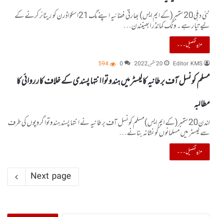
نئی دہلی20ستمبر(کے ایم ایس) بھارتی فضائیہ اپنے مگ 21اسکواڈرن کو ریٹائر کرنے کے
لیے تیار ہے ۔ ونگ کمانڈر ابھینندن…
مزید تفصیل۔۔۔
Editor KMS
20 ستمبر, 2022
0
594
مسلم کونسل آف برطانیہ کا لیسٹر میں ہندوتوا انتہا پسندی کے خلاف کارروائی کا
مطالبہ
لندن20ستمبر(کے ایم ایس)مسلم کونسل آف برطانیہ نے انتہا پسند ہندوتوا گروپوں کی طرف
سے لیسٹر میں مسلمانوں کو نشانہ بنانے…
مزید تفصیل۔۔۔
Next page