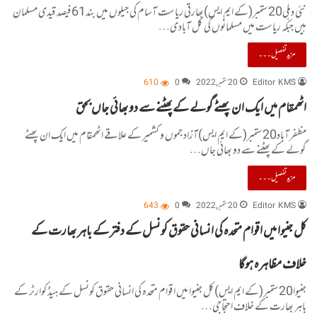
نئی دہلی20ستمبر(کے ایم ایس)بھارتی ریاست آسام کی جیلوں میں بند61فیصد قیدی مسلمان
ہیں جبکہ ریاست میں مسلمانوں کی کل آبادی…
مزید تفصیل۔۔۔
Editor KMS
20 ستمبر, 2022
0
610
اٹھمقام میں ایک ان پھٹے گولے کے پھٹنے سے دو بھائی جاں بحق
مظفرآباد20ستمبر(کے ایم ایس)آزاد جموں و کشمیر کے علاقے اٹھمقام میں ایک ان پھٹے
گولے کے پھٹنے سے دو بھائی جاں…
مزید تفصیل۔۔۔
Editor KMS
20 ستمبر, 2022
0
643
کل جنیوا میں اقوام متحدہ کی انسانی حقوق کونسل کے دفتر کے باہر بھارت کے
خلاف مظاہرہ ہوگا
جنیوا20ستمبر(کے ایم ایس)کل جنیوا میں اقوام متحدہ کی انسانی حقوق کونسل کے ہیڈ کوارٹر کے
باہر بھارت کے خلاف احتجاجی…