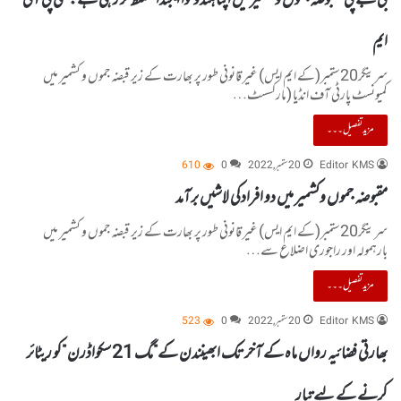
بی جے پی مقبوضہ جموں وکشمیر میں اپنا ہندوتوا ایجنڈا مسلط کر رہی ہے: سی پی آئی-
ایم
سرینگر20ستمبر(کے ایم ایس) غیر قانونی طور پر بھارت کے زیر قبضہ جموں و کشمیر میں
کمیونسٹ پارٹی آف انڈیا (مارکسسٹ…
مزید تفصیل۔۔۔
Editor KMS
20 ستمبر, 2022
0
610
مقبوضہ جموں وکشمیر میں دو افرادکی لاشیں برآمد
سرینگر20ستمبر(کے ایم ایس) غیر قانونی طور پر بھارت کے زیر قبضہ جموں و کشمیر میں
بارہمولہ اور راجوری اضلاع سے…
مزید تفصیل۔۔۔
Editor KMS
20 ستمبر, 2022
0
523
بھارتی فضائیہ رواں ماہ کے آخر تک ابھینندن کے”مگ 21سکواڈرن ”کو ریٹائر
کرنے کے لیے تیار