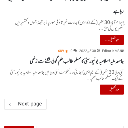
رہا ہے
اسلام آباد 30ستمبر (کے ایم ایس) بھارت غیر قانونی طور پر زیر قبضہ جموں و کشمیر میں
کشمیریوں کی حق…
مزید تفصیل۔۔۔
Editor KMS
30 ستمبر, 2022
0
689
جامعہ ملیہ اسلامیہ یونیورسٹی کامسلم طالب علم گولی لگنے سے زخمی
نئی دلی 30ستمبر (کے ایم ایس) بھارتی دارلحکومت نئی دلی میں جامعہ ملیہ اسلامیہ یونیورسٹی
کے ایک مسلم طالب علم…
مزید تفصیل۔۔۔
Next page