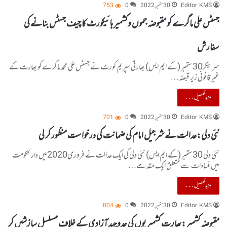
Editor KMS
30 ستمبر, 2022
0
753
جسٹس علی ماگرے کو مقبوضہ جموں وکشمیر ہائیکورٹ کا چیف جسٹس بنانے کی
سفارش
سرینگر30 ستمبر (کے ایم ایس) بھارتی سپریم کورٹ نے جسٹس علی محمد ماگرے کو بھارت کے
غیر قانونی زیر قبضہ…
مزید تفصیل۔۔۔
Editor KMS
30 ستمبر, 2022
0
701
نئی دلی:عدالت نے شرجیل امام کی ضمانت کی درخواست منظور کر لی
نئی دلی 30ستمبر (کے ایم ایس) نئی دلی کی ایک عدالت نے فروری2020میں دارلحکومت
میں فسادات سے متعلق ایک مقدمے…
مزید تفصیل۔۔۔
Editor KMS
30 ستمبر, 2022
0
804
مقبوضہ کشمیر:بھارت کشمیریوں کی جدوجہد آزادی کے خلاف مسلسل سازشیں کر