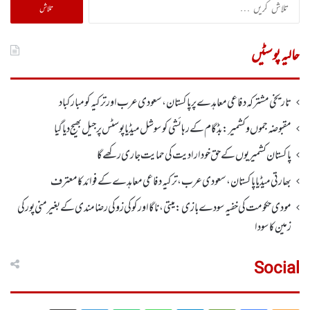
تلاش
کریں
برائے:
حالیہ پوسٹیں
تاریخی مشترکہ دفاعی معاہدے پر پاکستان، سعودی عرب اور ترکیہ کومبارکباد
مقبوضہ جموں وکشمیر:بڈگام کے رہائشی کو سوشل میڈیا پوسٹس پر جیل بھیج دیا گیا
پاکستان کشمیریوں کے حق خودارادیت کی حمایت جاری رکھے گا
بھارتی میڈیا پاکستان، سعودی عرب، ترکیہ دفاعی معاہدے کے فوائد کا معترف
مودی حکومت کی خفیہ سودے بازی: میتی، ناگا اور کوکی زو کی رضامندی کے بغیر منی پور کی
زمین کا سودا
Social