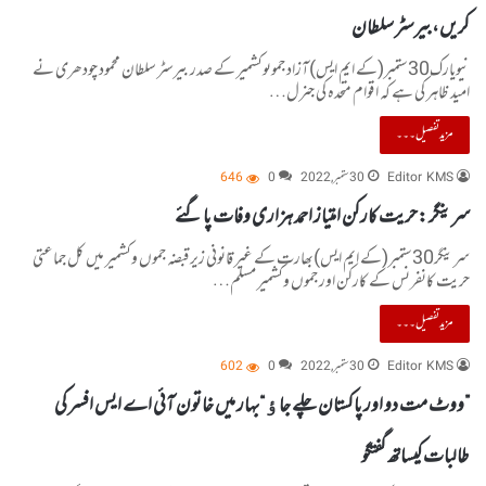
کریں،بیرسٹر سلطان
نیویارک30ستمبر(کے ایم ایس)آزاد جموںوکشمیر کے صدر بیرسٹر سلطان محمود چودھری نے
امید ظاہر کی ہے کہ اقوام متحدہ کی جنرل…
مزید تفصیل۔۔۔
Editor KMS
30 ستمبر, 2022
0
646
سرینگر :حریت کارکن امتیاز احمد ہزاری وفات پا گئے
سرینگر30ستمبر(کے ایم ایس)بھارت کے غیر قانونی زیرقبضہ جموں وکشمیر میں کل جماعتی
حریت کانفرنس کے کارکن اور جموں وکشمیر مسلم…
مزید تفصیل۔۔۔
Editor KMS
30 ستمبر, 2022
0
602
”ووٹ مت دو اور پاکستان چلے جاﺅ“بہار میں خاتون آئی اے ایس افسر کی
طالبات کیساتھ گفتگو