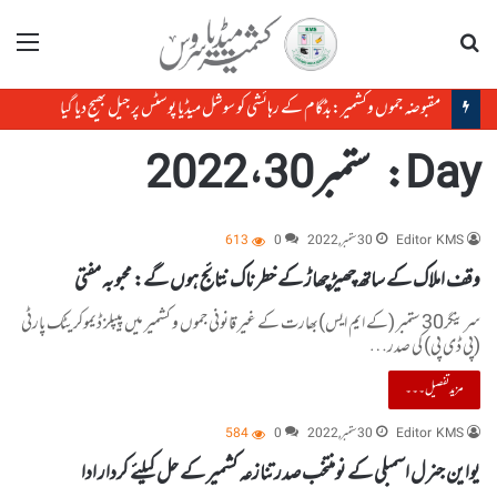
تلاش
مینو
مقبوضہ جموں وکشمیر:بڈگام کے رہائشی کو سوشل میڈیا پوسٹس پر جیل بھیج دیا گیا
Day:
ستمبر 30، 2022
Editor KMS
30 ستمبر, 2022
0
613
وقف املاک کے ساتھ چھیڑچھاڑ کے خطرناک نتائج ہوں گے: محبوبہ مفتی
سرینگر30 ستمبر (کے ایم ایس)بھارت کے غیر قانونی جموں و کشمیر میں پیپلز ڈیموکریٹک پارٹی
(پی ڈی پی) کی صدر…
مزید تفصیل۔۔۔
Editor KMS
30 ستمبر, 2022
0
584
یواین جنرل اسمبلی کے نومنتخب صدر تنازعہ کشمیر کے حل کیلئے کردار ادا