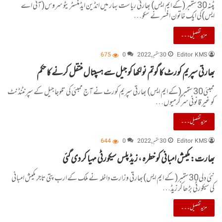
پٹنہ30 ستمبر (کے ایم ایس) بھارتی ریاست بہار میں انڈین ایڈمنسٹریٹو سروس( آئی اے
ایس)کی ایک خاتون افسر نے سکو…
مزید تفصیل۔۔۔
Editor KMS
30 ستمبر, 2022
0
675
بھارتی سپریم کورٹ کا گوتم نولکھا کو جیل سے ہسپتال منتقل کرنے کا حکم
ممبئی30 ستمبر (کے ایم ایس) بھارتی سپریم کورٹ نے آج ممبئی کی تلوجا جیل کے سپرنٹنڈنٹ
کو غیر قانونی سرگرمیوں…
مزید تفصیل۔۔۔
Editor KMS
30 ستمبر, 2022
0
644
بھارت: مکیش امبانی کو خطرہ ، زیڈ پلس سیکورٹی مہیا کر دی گئی
نئی دلی30ستمبر( کے ایم ایس)بھارتی وزارت داخلہ نے ملک کے ارب پتی تاجر مکیش امبانی
کی سیکورٹی بڑھا کر زیڈ…
مزید تفصیل۔۔۔