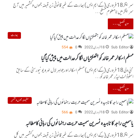
سرینگر 18فروری (کے ایم ایس ) بھارت کے غیر قانونی زیر قبضہ جموں وکشمیر میں آج
سرینگر میں نامعلوم مسلح…
مزید تفصیل۔۔۔
بھارت
Sub Editor
18 فروری, 2022
0
554
مسلم اسکالر عمر خالد کو ہتھکڑیاں لگا کر عدالت میں پیش کیاگیا
نئی دلی 18 فروری (کے ایم ایس) مسلم اسکالر اورجواہر لال نہرو یونیورسٹی کے سابق
اسٹوڈنٹ لیڈر عمر خالد کو…
مزید تفصیل۔۔۔
مقبوضہ جموں و کشمیر
Sub Editor
18 فروری, 2022
0
566
یاسمین راجہ کا ناہیدہ نسرین سمیت حریت رہنمائوں کی رہائی کامطالبہ
سرینگر 18فروری (کے ایم ایس ) بھارت کے غیر قانونی زیر قبضہ جموں وکشمیر میں کل