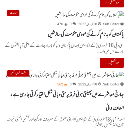
مزید تفصیل۔۔۔
بھارت
Sub Editor
18 فروری, 2022
0
476
پاکستان کو بدنام کرنے کی مودی حکومت کی سازشیں
نئی دہلی 18 فروری (کے ایم ایس) جہاں پاکستان دنیا کو بار باربھارت کے جعلی آپریشنوں کے
بارے میں خبردار…
مزید تفصیل۔۔۔
مقبوضہ جموں و کشمیر
Sub Editor
18 فروری, 2022
0
562
بھارتی معاشرے میں پھیلتی ہوئی فرقہ پرستی وبائی شکل اختیارکرتی جا رہی ہے:
الطاف وانی
اسلام آباد 18 فروری (کے ایم ایس) انسانی حقوق کے معروف کارکن اور کشمیر انسٹی ٹیوٹ
آف انٹرنیشنل ریلیشنز…