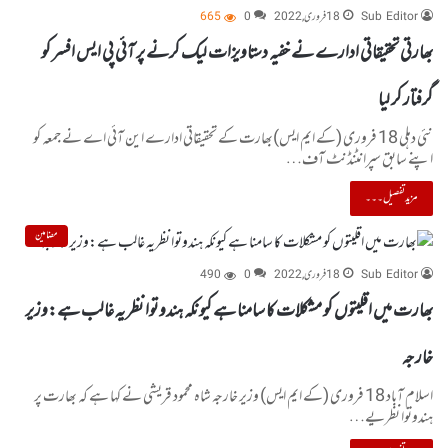
Sub Editor
18 فروری, 2022
0
665
بھارتی تحقیقاتی ادارے نے خفیہ دستاویزات لیک کرنے پر آئی پی ایس افسر کو
گرفتار کر لیا
نئی دہلی 18 فروری (کے ایم ایس)بھارت کے تحقیقاتی ادارے این آئی اے نے جمعہ کو
اپنے سابق سپرانٹنڈنٹ آف…
مزید تفصیل۔۔۔
مضامین
Sub Editor
18 فروری, 2022
0
490
بھارت میں اقلیتوں کو مشکلات کا سامنا ہے کیونکہ ہندوتوا نظریہ غالب ہے:وزیر
خارجہ
اسلام آباد 18 فروری (کے ایم ایس) وزیر خارجہ شاہ محمود قریشی نے کہا ہے کہ بھارت پر
ہندوتوا نظریے…