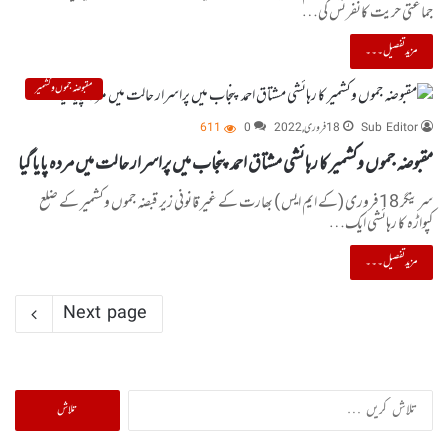
جماعتی حریت کانفرنس کی…
مزید تفصیل۔۔۔
مقبوضہ جموں و کشمیر
Sub Editor
18 فروری, 2022
0
611
مقبوضہ جموں وکشمیر کا رہائشی مشتاق احمد پنجاب میں پراسرار حالت میں مردہ پایا گیا
سرینگر 18فروری (کے ایم ایس ) بھارت کے غیر قانونی زیر قبضہ جموں وکشمیر کے ضلع
کپواڑہ کا رہائشی ایک…
مزید تفصیل۔۔۔
Next page
تلاش
کریں