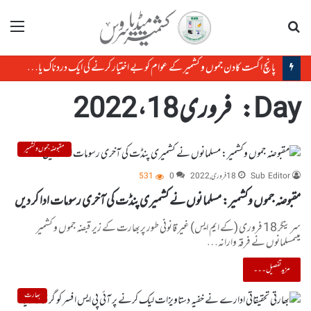
تلاش
مینو
پانچ اگست کادن جموں و کشمیر کے عوام کو بے اختیار کرنے کی ایک دردناک یاد دہانی ہے: میرواعظ عمر فاروق
Day:
فروری 18، 2022
مقبوضہ جموں و کشمیر
Sub Editor
18 فروری, 2022
0
531
مقبوضہ جموں وکشمیر: مسلمانوں نے کشمیری پنڈت کی آخری رسومات ادا کر دیں
سرینگر 18 فروری (کے ایم ایس) غیر قانونی طور پربھارت کے زیر قبضہ جموں و کشمیر
میںمسلمانوں نے فرقہ وارانہ…
مزید تفصیل۔۔۔
بھارت