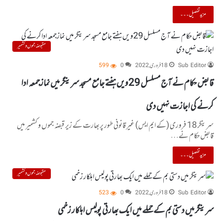
مزید تفصیل۔۔۔
مقبوضہ جموں و کشمیر
Sub Editor
18 فروری, 2022
0
599
قابض حکام نے آج مسلسل 29ویں ہفتے جامع مسجد سرینگر میں نمازجمعہ ادا
کرنے کی اجازت نہیں دی
سرینگر 18 فروری (کے ایم ایس) غیر قانونی طور پربھارت کے زیر قبضہ جموں و کشمیر میں
قابض حکام نے…
مزید تفصیل۔۔۔
مقبوضہ جموں و کشمیر
Sub Editor
18 فروری, 2022
0
523
سرینگر میں دستی بم کے حملے میں ایک بھارتی پولیس اہلکار زخمی