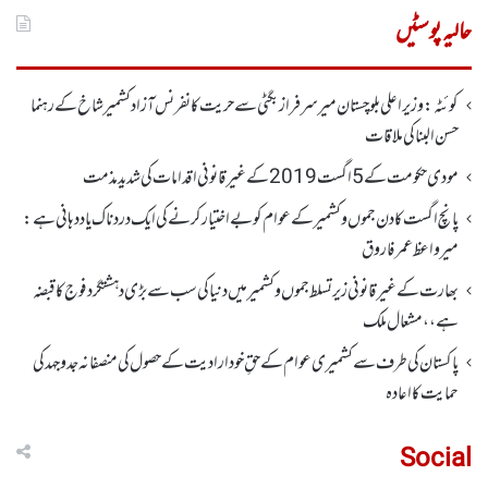
برائے:
حالیہ پوسٹیں
کوئٹہ : وزیر اعلی بلوچستان میر سرفراز بگٹی سے حریت کانفرنس آزاد کشمیر شاخ کے رہنما
حسن البنا کی ملاقات
مودی حکومت کے 5اگست2019کے غیر قانونی اقدامات کی شدید مذمت
پانچ اگست کادن جموں و کشمیر کے عوام کو بے اختیار کرنے کی ایک دردناک یاد دہانی ہے:
میرواعظ عمر فاروق
بھارت کے غیر قانونی زیر تسلط جموں و کشمیر میں دنیا کی سب سے بڑی دہشتگرد فوج کا قبضہ
ہے،، مشعال ملک
پاکستان کی طرف سے کشمیری عوام کے حقِ خودارادیت کے حصول کی منصفانہ جدوجہد کی
حمایت کا اعادہ
Social