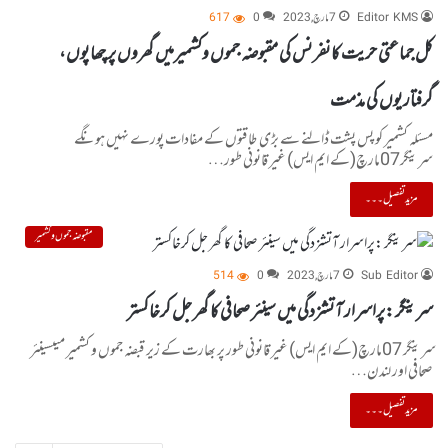
Editor KMS
7 مارچ, 2023
0
617
کل جماعتی حریت کانفرنس کی مقبوضہ جموں وکشمیرمیں گھروں پر چھاپوں،
گرفتاریوں کی مذمت
مسئلہ کشمیر کو پس پشت ڈالنے سے بڑی طاقتوں کے مفادات پورے نہیں ہونگے
سرینگر07مارچ(کے ایم ایس) غیر قانونی طور…
مزید تفصیل۔۔۔
مقبوضہ جموں و کشمیر
Sub Editor
7 مارچ, 2023
0
514
سرینگر :پراسرار آتشزدگی میں سینئر صحافی کا گھر جل کرخاکستر
سرینگر 07مارچ(کے ایم ایس) غیر قانونی طور پر بھارت کے زیر قبضہ جموں و کشمیر میںسینئر
صحافی اور لندن…
مزید تفصیل۔۔۔