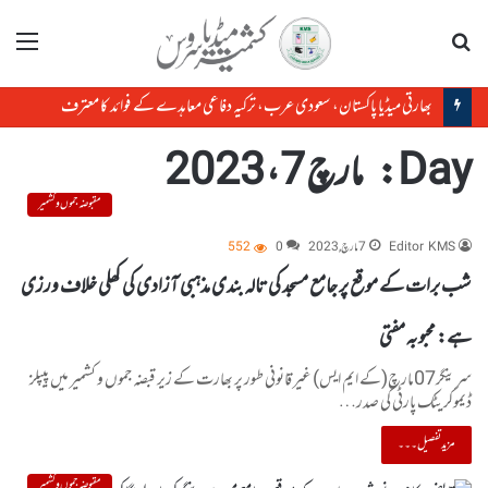
تلاش
مینو
بھارتی میڈیا پاکستان، سعودی عرب، ترکیہ دفاعی معاہدے کے فوائد کا معترف
Day:
مارچ 7، 2023
مقبوضہ جموں و کشمیر
Editor KMS
7 مارچ, 2023
0
552
شب برات کے موقع پر جامع مسجد کی تالہ بندی مذہبی آزادی کی کھلی خلاف ورزی
ہے: محبوبہ مفتی
سرینگر07مارچ(کے ایم ایس) غیر قانونی طور پر بھارت کے زیر قبضہ جموں و کشمیر میں پیپلز
ڈیموکریٹک پارٹی کی صدر…
مزید تفصیل۔۔۔
مقبوضہ جموں و کشمیر