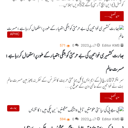
کونسل(یو این ایچ آر سی)کے 52ویں اجلاس…
مزید تفصیل۔۔۔
APHC
Editor KMS
7 مارچ, 2023
0
571
بھارت کشمیری خواتین کی بے حرمتی کو جنگی ہتھیار کے طورپر استعمال کررہا ہے:
مسرت عالم
سرینگر07مارچ(کے ایم ایس)کل جماعتی حریت کانفرنس کے نظربند چیئرمین مسرت عالم
بٹ نے خواتین کے عالمی دن کے موقع پر…
مزید تفصیل۔۔۔
بھارت
Editor KMS
7 مارچ, 2023
0
594