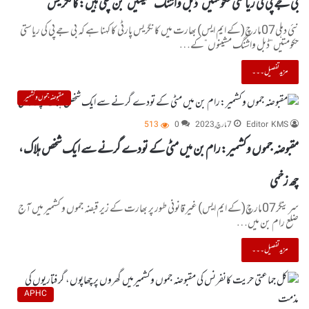
بی جے پی کی ریاستی حکومتیں”ڈبل واشنگ مشینیں”بن چکی ہیں:کانگریس
نئی دہلی07مارچ(کے ایم ایس) بھارت میں کانگریس پارٹی کا کہنا ہے کہ بی جے پی کی ریاستی
حکومتیں”ڈبل واشنگ مشینوں”کے…
مزید تفصیل۔۔۔
مقبوضہ جموں و کشمیر
Editor KMS
7 مارچ, 2023
0
513
مقبوضہ جموں وکشمیر:رام بن میں مٹی کے تودے گرنے سے ایک شخص ہلاک،
چھ زخمی
سرینگر07مارچ(کے ایم ایس) غیر قانونی طور پر بھارت کے زیر قبضہ جموں و کشمیر میں آج
ضلع رام بن میں…
مزید تفصیل۔۔۔
APHC