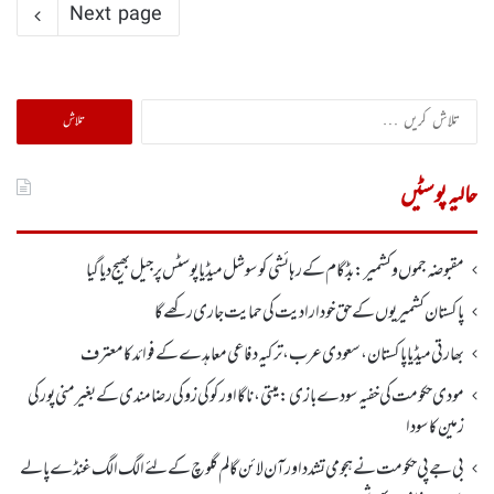
Next page
تلاش
کریں
برائے:
حالیہ پوسٹیں
مقبوضہ جموں وکشمیر:بڈگام کے رہائشی کو سوشل میڈیا پوسٹس پر جیل بھیج دیا گیا
پاکستان کشمیریوں کے حق خودارادیت کی حمایت جاری رکھے گا
بھارتی میڈیا پاکستان، سعودی عرب، ترکیہ دفاعی معاہدے کے فوائد کا معترف
مودی حکومت کی خفیہ سودے بازی: میتی، ناگا اور کوکی زو کی رضامندی کے بغیر منی پور کی
زمین کا سودا
بی جے پی حکومت نے ہجومی تشدد اورآن لائن گالم گلوچ کے لئے الگ الگ غنڈے پالے