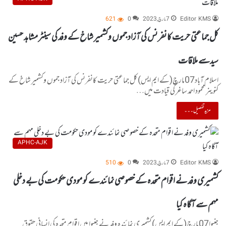
Editor KMS
7 مارچ, 2023
0
621
کل جماعتی حریت کانفرنس کی آزاد جموں وکشمیر شاخ کے وفد کی سینٹر مشاہد حسین
سیدسے ملاقات
اسلام آباد07مارچ(کے ایم ایس)کل جماعتی حریت کانفرنس کی آزاد جموں وکشمیر شاخ کے
کنوینر محمود احمد ساغر کی قیادت میں…
مزید تفصیل۔۔۔
APHC-AJK
Editor KMS
7 مارچ, 2023
0
510
کشمیری وفد نے اقوام متحدہ کے خصوصی نمائندے کو مودی حکومت کی بے دخلی
مہم سے آگاہ کیا
جنیوا07مارچ(کے ایم ایس)کشمیری نمائندہ وفد نے جنیوا میں اقوام متحدہ کی انسانی حقوق