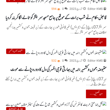
Editor KMS
7 مارچ, 2023
0
594
قابض حکام نے شب برات کے موقع پر جامع مسجد سرینگر کو تالے لگاکر بند کردیا
سرینگر07مارچ(کے ایم ایس) غیر قانونی طور پر بھارت کے زیر قبضہ جموں و کشمیر میںانجمن
اوقاف جامع مسجد سرینگر نے…
مزید تفصیل۔۔۔
مقبوضہ جموں و کشمیر
Editor KMS
7 مارچ, 2023
0
532
مقبوضہ جموں وکشمیر:لہہ میں بھارتی فوجی افسر کی دل کا دورہ پڑنے سے موت
لہہ07مارچ(کے ایم ایس) غیر قانونی طور پر بھارت کے زیر قبضہ جموں و کشمیر میں لداخ خطے
کے علاقے لہہ…
مزید تفصیل۔۔۔
APHC-AJK