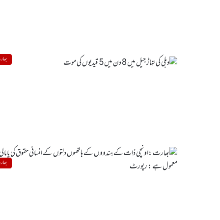
بھار
بھار