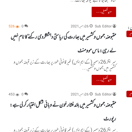
گناہ سمجھا جاتا ہے کیونکہ بھارت…
مزید تفصیل۔۔۔
Sub Editor
26 دسمبر, 2021
0
526
یر
مقبوضہ جموں وکشمیر میں بھارت کی ریاستی دہشتگردی رکنے کا نام نہیں
لے رہی: ماس موومنٹ
سرینگر 26 دسمبر (کے ایم ایس) غیر قانونی طور پر بھارت کے زیر قبضہ جموں و
کشمیر میں جموں وکشمیر…
مزید تفصیل۔۔۔
یر
Sub Editor
26 دسمبر, 2021
0
453
مقبوضہ جموں وکشمیر میں بلند فشار خون نے وبائی شکل اختیار کر لی ہے:
رپورٹ
سرینگر 26 دسمبر (کے ایم ایس) غیر قانونی طور پر بھارت کے زیر قبضہ جموں و