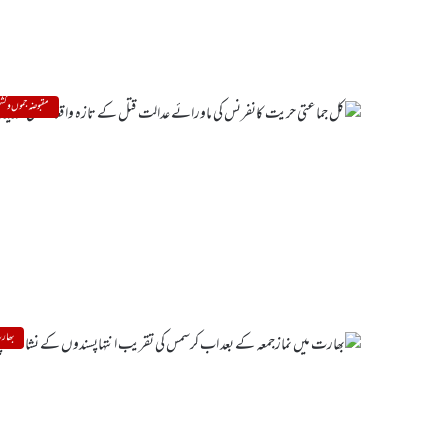
مقبوضہ جموں و کشم
بھار