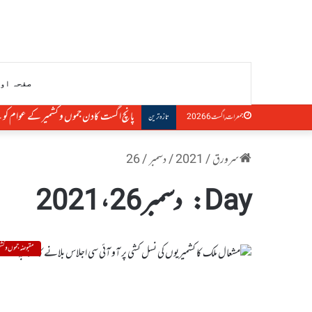
صفحہ او
پانچ اگست کادن جموں و کشمیر کے عوام کو ب
جمعرات, اگست 6 2026
تازہ ترین
سرورق
/
2021
/
دسمبر
/
26
Day:
دسمبر 26، 2021
مقبوضہ جموں و کشم