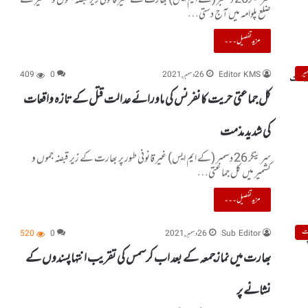
ضلع پلوامہ میں آج دستی…
مزید تفصیل۔۔۔
یر
Editor KMS
26 دسمبر, 2021
0
409
کل جماعتی حریت کانفرنس کی ماورائے عدالت قتل کے تازہ واقعات
کی شدید مذمت
سرینگر 26 دسمبر (کے ایم ایس) غیر قانونی طور پر بھارت کے زیر قبضہ جموں و
کشمیر میں کل جماعتی…
مزید تفصیل۔۔۔
ت
Sub Editor
26 دسمبر, 2021
0
520
بھارت میں نمازجمعہ کے بعد اب کرسمس کی تقریب انتہاپسندوں کے
نشانے پر