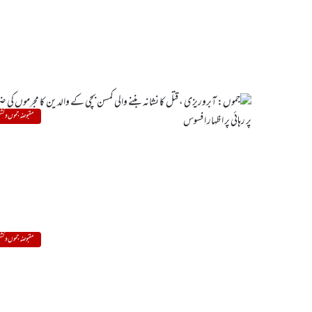
مقبوضہ جموں و کشم
مقبوضہ جموں و کشم