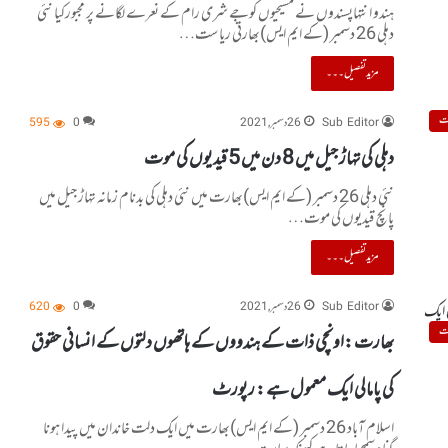
ہندو انتہاپسندوں نے مسیحیوں کوجے شری رام کے نعرے لگانے پر مجبورکیا نئی
دہلی 26 دسمبر (کے ایم ایس)بھارتی ریاست…
مزید تفصیل۔۔۔
ت
Sub Editor
26 دسمبر, 2021
0
595
دہلی کی تہاڑ جیل میں 8 دن میں 5 قیدیوں کی موت
نئی دہلی 26 دسمبر (کے ایم ایس)بھارت میں نئی دہلی کی بدنام زمانہ تہاڑ جیل میں
پانچ قیدیوں کی موت…
مزید تفصیل۔۔۔
Sub Editor
26 دسمبر, 2021
0
620
ت
بھارت :اونچی ذات کے ہندووں کے ہاتھوں دلتوں کے انسانی حقوق
کی پامالی ایک معمول ہے : رپورٹ
اسلام آباد 26 دسمبر (کے ایم ایس)بھارت میں ایک دلت خاندان میں پیدا ہونا