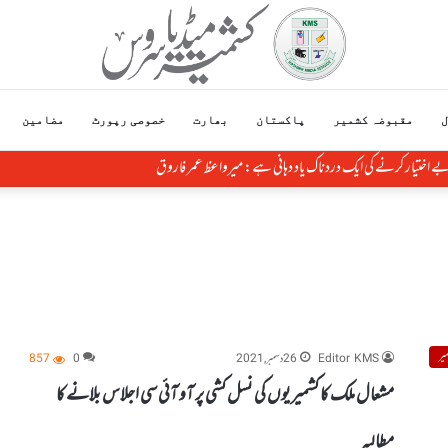
ل
مقبوضہ کشمیر
پاکستان
بھارت
خصوصی رپورٹ
مضامین
ے اختیار کرنے کی ایک دردناک یاد دہانی ہے: میرواعظ عمر فاروق
یر
Editor KMS
26 دسمبر, 2021
0
857
مشعال ملک کا کشمیریوں کی نسل کشی پر آو آئی سی اجلاس بلانے کا
مطالبہ