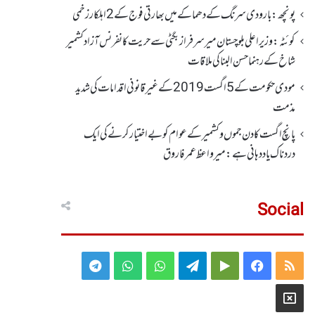
پونچھ: بارودی سرنگ کے دھماکے میں بھارتی فوج کے 2اہلکار زخمی
کوئٹہ : وزیر اعلی بلوچستان میر سرفراز بگٹی سے حریت کانفرنس آزاد کشمیر
شاخ کے رہنما حسن البنا کی ملاقات
مودی حکومت کے 5اگست2019کے غیر قانونی اقدامات کی شدید
مذمت
پانچ اگست کادن جموں و کشمیر کے عوام کو بے اختیار کرنے کی ایک
دردناک یاد دہانی ہے: میرواعظ عمر فاروق
Social
Telegram
WhatsApp
WhatsApp
Telegram
Google
Facebook
RSS
Group
Group
Play
X