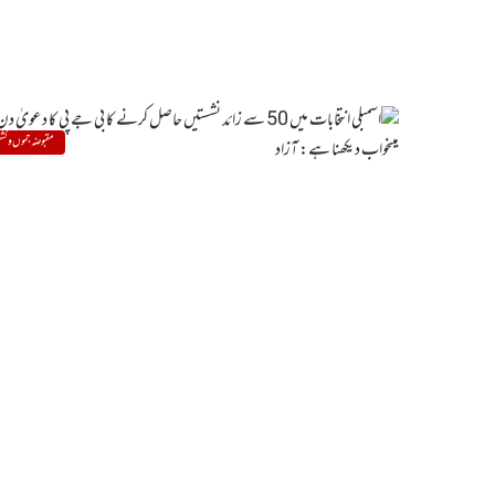
مقبوضہ جموں و کشم