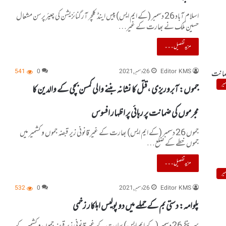
اسلام آباد 26 دسمبر (کے ایم ایس) پیس اینڈ کلچر آرگنائزیشن کی چیئرپرسن مشعال
حسین ملک نے بھارت کے غیر…
مزید تفصیل۔۔۔
Editor KMS
26 دسمبر, 2021
0
541
یر
جموں: آبروریزی ،قتل کا نشانہ بننے والی کمسن بچی کے والدین کا
مجرموں کی ضمانت پر رہائی پر اظہار افسوس
جموں 26 دسمبر (کے ایم ایس) بھارت کے غیر قانونی زیر قبضہ جموں و کشمیر میں
جموں خطے کے ضلع…
مزید تفصیل۔۔۔
یر
Editor KMS
26 دسمبر, 2021
0
532
پلوامہ: دستی بم کے حملے میں دو پولیس اہلکار زخمی
سرینگر26 دسمبر (کے ایم ایس) بھارت کے غیر قانونی زیر قبضہ جموں و کشمیر کے