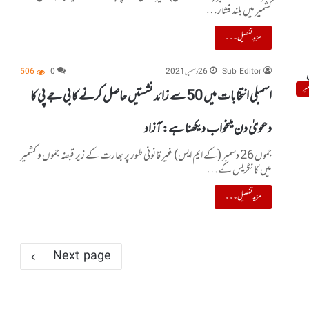
کشمیر میں بلند فشار…
مزید تفصیل۔۔۔
Sub Editor
26 دسمبر, 2021
0
506
یر
اسمبلی انتخابات میں 50 سے زائد نشستیں حاصل کرنے کا بی جے پی کا
دعویٰ دن میںخواب دیکھنا ہے: آزاد
جموں 26 دسمبر (کے ایم ایس) غیر قانونی طور پر بھارت کے زیر قبضہ جموں و کشمیر
میں کانگریس کے…
مزید تفصیل۔۔۔
Next page