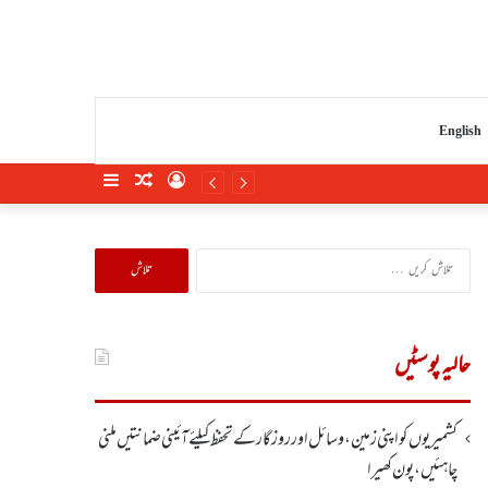
English
Sidebar
Random
Log
Article
In
تلاش
کریں
برائے:
حالیہ پوسٹیں
کشمیریوں کو اپنی زمین، وسائل اور روزگار کے تحفظ کیلئے آئینی ضمانتیں ملنی
چاہئیں، پون کھیرا