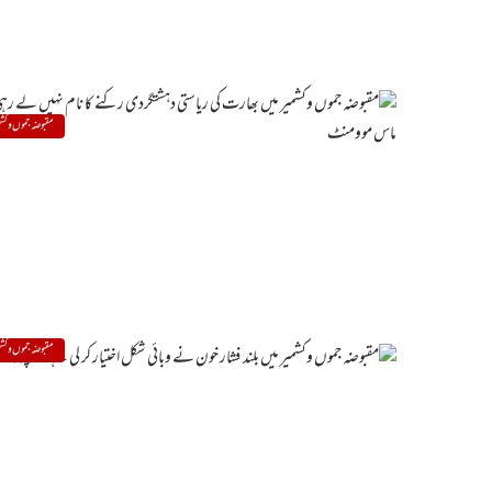
مقبوضہ جموں و کشم
مقبوضہ جموں و کشم