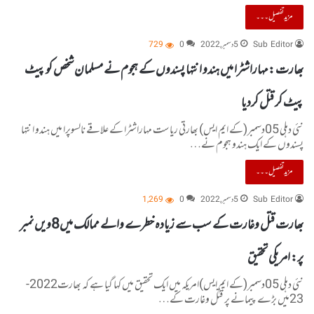
مزید تفصیل۔۔۔
Sub Editor
5 دسمبر, 2022
0
729
بھارت :مہاراشٹرا میں ہندو انتہا پسندوں کے ہجوم نے مسلمان شخص کو پیٹ
پیٹ کر قتل کردیا
نئی دہلی 05دسمبر(کے ایم ایس) بھارتی ریاست مہاراشٹرا کے علاقے نالسوپرا میں ہندو انتہا
پسندوں کے ایک ہندو ہجوم نے…
مزید تفصیل۔۔۔
Sub Editor
5 دسمبر, 2022
0
1,269
بھارت قتل وغارت کے سب سے زیادہ خطرے والے ممالک میں8ویں نمبر
پر: امریکی تحقیق
نئی دہلی 05دسمبر(کے ایم ایس)امریکہ میں ایک تحقیق میں کہا گیا ہے کہ بھارت2022-
23میں بڑے پیمانے پر قتل وغارت کے…