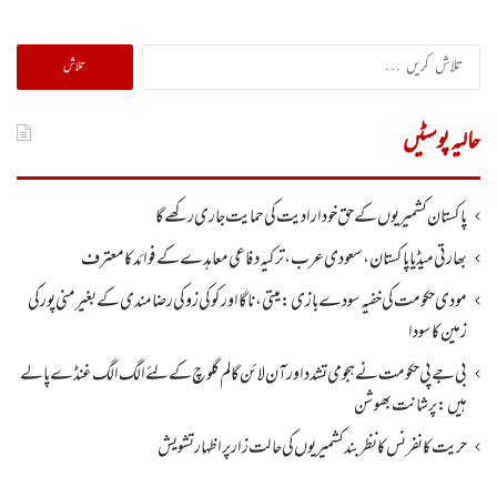
تلاش
کریں
برائے:
حالیہ پوسٹیں
پاکستان کشمیریوں کے حق خودارادیت کی حمایت جاری رکھے گا
بھارتی میڈیا پاکستان، سعودی عرب، ترکیہ دفاعی معاہدے کے فوائد کا معترف
مودی حکومت کی خفیہ سودے بازی: میتی، ناگا اور کوکی زو کی رضامندی کے بغیر منی پور کی
زمین کا سودا
بی جے پی حکومت نے ہجومی تشدد اورآن لائن گالم گلوچ کے لئے الگ الگ غنڈے پالے
ہیں: پرشانت بھوشن
حریت کانفرنس کا نظر بند کشمیریوں کی حالت زار پر اظہار تشویش