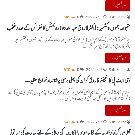
مزید تفصیل۔۔۔
Sub Editor
5 دسمبر, 2022
0
582
مقبوضہ جموں وکشمیر: ڈاکٹرفاروق عبداللہ دوبارہ نیشنل کانفرنس کے صدر منتخب
سرینگر 05دسمبر(کے ایم ایس) غیر قانونی طور پربھارت کے زیر قبضہ جموں و کشمیر میں
ڈاکٹرفاروق عبداللہ آج سرینگر کے…
مزید تفصیل۔۔۔
Sub Editor
5 دسمبر, 2022
0
670
ڈی ایف پی کاانجینئرفاروق کو ان کی پہلی برسی پرشاندار خراج عقیدت
اسلام آباد05دسمبر(کے ایم ایس)جموں و کشمیر ڈیموکریٹک فریڈم پارٹی (ڈی ایف پی)کے
قائم مقام چیئرمین اور کل جماعتی حریت کانفرنس…
مزید تفصیل۔۔۔
Sub Editor
5 دسمبر, 2022
0
641
قطر میں گرفتار بحریہ کے 8جاسوس اہلکاروں کی رہائی کے لئے بھارت کی سرتوڑ