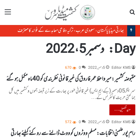
تلاش
مینو
بھارتی میڈیا پاکستان، سعودی عرب، ترکیہ دفاعی معاہدے کے فوائد کا معترف
Day:
دسمبر 5، 2022
Editor KMS
5 دسمبر, 2022
0
670
مقبوضہ کشمیر : میر واعظ عمر فاروق کی غیر قانونی نظربندی کو 40ماہ مکمل ہو گئے
سرینگر05دسمبر(کے ایم ایس) غیر قانونی طور پر بھارت کے زیر قبضہ جموں و کشمیر میں کل
جماعتی حریت کانفرنس کے…
مزید تفصیل۔۔۔
Editor KMS
5 دسمبر, 2022
0
572
رام پورضمنی انتخابات: مسلم ووٹروں کو ووٹ ڈالنے سے روکنے کیلئے بھارتی