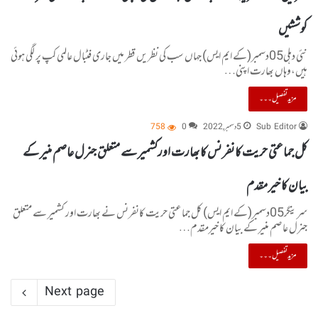
کوششیں
نئی دہلی05دسمبر(کے ایم ایس) جہاں سب کی نظریں قطر میں جاری فٹبال عالمی کپ پر لگی ہوئی
ہیں،وہاں بھارت اپنی…
مزید تفصیل۔۔۔
Sub Editor
5 دسمبر, 2022
0
758
کل جماعتی حریت کانفرنس کا بھارت اورکشمیر سے متعلق جنرل عاصم منیر کے
بیان کا خیر مقدم
سرینگر05دسمبر(کے ایم ایس) کل جماعتی حریت کانفرنس نے بھارت اور کشمیر سے متعلق
جنرل عاصم منیر کے بیان کا خیرمقدم…
مزید تفصیل۔۔۔
Next page