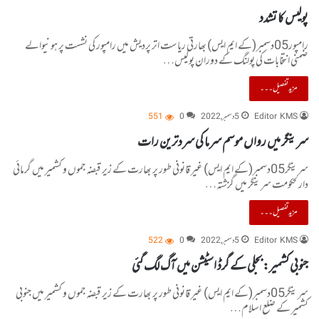
پولیس کا تشدد
رامپور05دسمبر(کے ایم ایس) بھارتی ریاست اتر پردیش میں رامپور کی نشست پر ہونیوالے
ضمنی انتخابات کی پولنگ کے دوران پولیس…
مزید تفصیل۔۔۔
Editor KMS
5 دسمبر, 2022
0
551
سرینگر میں رواں موسم سرما کی سردترین رات
سرینگر05دسمبر(کے ایم ایس) غیر قانونی طور پر بھارت کے زیر قبضہ جموں و کشمیر میں گرمائی
دارلحکومت سرینگر میں گزشتہ…
مزید تفصیل۔۔۔
Editor KMS
5 دسمبر, 2022
0
522
جنوبی کشمیر: بجلی کے گرڈ اسٹیشن میں آگ لگ گئی
سرینگر05دسمبر(کے ایم ایس) غیر قانونی طور پر بھارت کے زیر قبضہ جموں و کشمیر میں جنوبی
کشمیر کے ضلع اسلام…