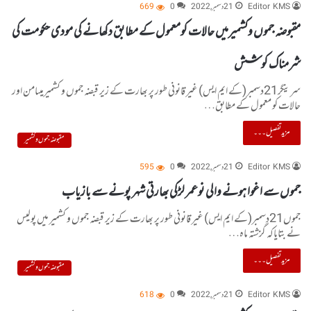
Editor KMS
21 دسمبر, 2022
0
669
مقبوضہ جموں وکشمیرمیں حالات کومعمول کے مطابق دکھانے کی مودی حکومت کی
شرمناک کوشش
سرینگر21دسمبر(کے ایم ایس) غیر قانونی طور پر بھارت کے زیر قبضہ جموں و کشمیرمیںامن اور
حالات کو معمول کے مطابق…
مزید تفصیل۔۔۔
مقبوضہ جموں و کشمیر
Editor KMS
21 دسمبر, 2022
0
595
جموں سے اغوا ہونے والی نوعمر لڑکی بھارتی شہر پونے سے بازیاب
جموں21دسمبر(کے ایم ایس) غیر قانونی طور پر بھارت کے زیر قبضہ جموں و کشمیر میں پولیس
نے بتایاکہ گزشتہ ماہ…
مزید تفصیل۔۔۔
مقبوضہ جموں و کشمیر
Editor KMS
21 دسمبر, 2022
0
618