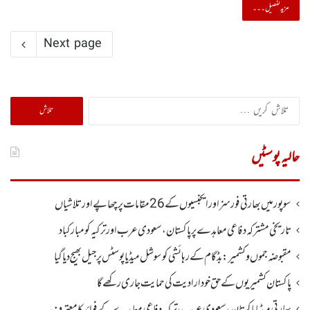
مزید تفصیل۔۔۔
Next page
تلاش
کریں
برائے:
حالیہ پوسٹیں
سوپور میں بھارتی فورسز اورایجنسیوں کے 26 مقامات پر چھاپے اورتلاشیاں
تاریخی مشترکہ دفاعی معاہدے پر پاکستان، سعودی عرب اور ترکیہ کومبارکباد
مقبوضہ جموں وکشمیر:بڈگام کے رہائشی کو سوشل میڈیا پوسٹس پر جیل بھیج دیا گیا
پاکستان کشمیریوں کے حق خودارادیت کی حمایت جاری رکھے گا