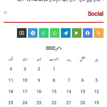
بھارتی میڈیا پاکستان، سعودی عرب، ترکیہ دفاعی معاہدے کے فوائد کا معترف
Social
Telegram
X
WhatsApp
WhatsApp
Telegram
Google
Facebook
RSS
Group
Group
Play
دسمبر 2022
پیر
منگل
بدھ
جمعرات
جمعہ
ہفتہ
اتوار
4
3
2
1
11
10
9
8
7
6
5
18
17
16
15
14
13
12
25
24
23
22
21
20
19