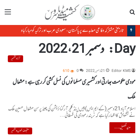
تلاش
مینو
تاریخی مشترکہ دفاعی معاہدے پر پاکستان، سعودی عرب اور ترکیہ کومبارکباد
Day:
دسمبر 21، 2022
آزاد کشمیر
Editor KMS
21 دسمبر, 2022
0
610
مودی حکومت بھارتی اور کشمیری مسلمانوں کی نسل کشی کر رہی ہے: مشعال
ملک
اسلام آباد21دسمبر(کے ایم ایس)پیس اینڈ کلچر آرگنائزیشن کی چیئرپرسن مشعال حسین ملک
نے تشویش کااظہارکیاہے کہ نریندر مودی کی فسطائی…
مزید تفصیل۔۔۔
مقبوضہ جموں و کشمیر