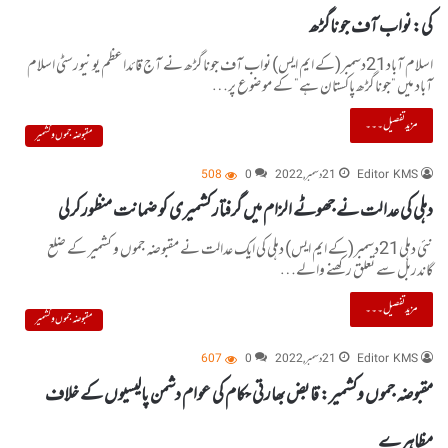
کی:نواب آف جوناگڑھ
اسلام آباد21دسمبر(کے ایم ایس) نواب آف جوناگڑھ نے آج قائداعظم یونیورسٹی اسلام
آباد میں ”جوناگڑھ پاکستان ہے” کے موضوع پر…
مزید تفصیل۔۔۔
مقبوضہ جموں و کشمیر
Editor KMS
21 دسمبر, 2022
0
508
دہلی کی عدالت نے جھوٹے الزام میں گرفتار کشمیری کو ضمانت منظورکرلی
نئی دہلی21دسمبر(کے ایم ایس) دہلی کی ایک عدالت نے مقبوضہ جموں و کشمیر کے ضلع
گاندربل سے تعلق رکھنے والے…
مزید تفصیل۔۔۔
مقبوضہ جموں و کشمیر
Editor KMS
21 دسمبر, 2022
0
607
مقبوضہ جموں وکشمیر: قابض بھارتی حکام کی عوام دشمن پالیسیوں کے خلاف
مظاہرے