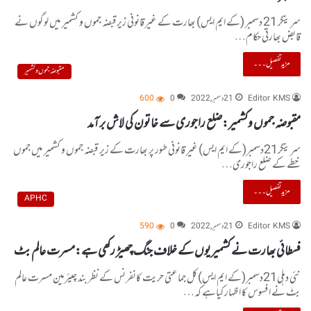
سرینگر 21 دسمبر (کے ایم ایس) بھارت کے غیر قانونی زیرقبضہ جموں و کشمیر میں لوگوں نے
قابض بھارتی حکام…
مزید تفصیل۔۔۔
مقبوضہ جموں و کشمیر
Editor KMS
21 دسمبر, 2022
0
600
مقبوضہ جموں وکشمیر:ضلع راجوری سے خاتون کی لاش برآمد
سرینگر21دسمبر(کے ایم ایس) غیر قانونی طور پر بھارت کے زیر قبضہ جموں و کشمیر میں جموں
خطے کے ضلع راجوری…
مزید تفصیل۔۔۔
APHC
Editor KMS
21 دسمبر, 2022
0
590
فسطائی بھارت نے کشمیریوں کے خلاف جنگ چھیڑ رکھی ہے:مسرت عالم بٹ
نئی دہلی21دسمبر(کے ایم ایس)کل جماعتی حریت کانفرنس کے نظر بند چیئرمین مسرت عالم
بٹ نے افسوس کا اظہار کیاہے کہ…