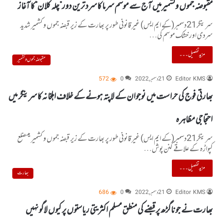
مقبوضہ جموں وکشمیرمیں آج سے موسم سرما کا سرد ترین دور”چلہ کلان”کا آغاز
سرینگر21دسمبر(کے ایم ایس) غیر قانونی طور پر بھارت کے زیر قبضہ جموں و کشمیر شدید
سردی اور خشک موسم کی…
مزید تفصیل۔۔۔
مقبوضہ جموں و کشمیر
Editor KMS
21 دسمبر, 2022
0
572
بھارتی فوج کی حراست میں نوجوان کے لاپتہ ہونے کے خلاف اہلخانہ کا سرینگر میں
احتجاجی مظاہرہ
سرینگر21دسمبر(کے ایم ایس) غیر قانونی طور پر بھارت کے زیر قبضہ جموں و کشمیر میںضلع
کپواڑہ کے علاقے کنن پوش…
مزید تفصیل۔۔۔
بھارت
Editor KMS
21 دسمبر, 2022
0
686
بھارت نے جوناگڑھ پر قبضے کی منطق مسلم اکثریتی ریاستوں پر کیوں لاگو نہیں