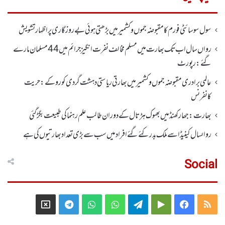
سول سوسائٹی فورم کا مقبوضہ جموں وکشمیر میں بڑھتی ہوئی بے روزگاری پر اظہارتشویش
رواں سال اب تک بھارت میں مسلم مخالف نفرت انگیز جرائم میں 44 مسلمان مارے
گئے: رپورٹ
عالمی برادری مقبوضہ جموں وکشمیر میں بھارتی ریاستی دہشت گردی کو روکے : حریت
کانفرنس
بھارت :جھارکھنڈمیں بھوک ہڑتال کے دوران طالب علم رہنما کی طبیعت بگڑ گئی
رواںسال کینیڈا سے ملک بدر کئے گئے افراد میں سب سے بڑی تعداد بھارتیوں کی ہے
Social
Telegram
X
WhatsApp
WhatsApp
Telegram
Google
Facebook
RSS
Group
Group
Play