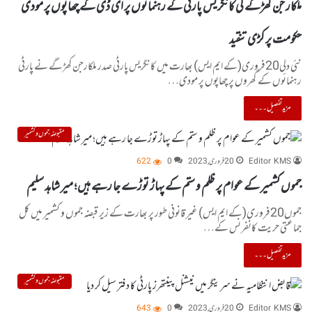
ملکار جن کھڑگے کی کانگریس پارٹی کے رہنمائوں پر ای ڈی کے چھاپوں پر مودی
حکومت پر کڑی تنقید
نئی دلی20فروری(کے ایم ایس) بھارت میں کانگریس پارٹی صدر ملکارجن کھڑگے نے پارٹی
رہنمائوں کے گھروں پر چھاپوں پر مودی…
مزید تفصیل۔۔۔
مقبوضہ جموں و کشمیر
Editor KMS
20 فروری, 2023
0
622
جموں کشمیر کے عوام پر ظلم و ستم کے پہاڑ توڑے جا رہے ہیں؛ میر شاہد سلیم
جموں20فروری(کے ایم ایس) غیر قانونی طور پر بھارت کے زیر قبضہ جموں و کشمیر میں کل
جماعتی حریت کانفرنس کے…
مزید تفصیل۔۔۔
مقبوضہ جموں و کشمیر
Editor KMS
20 فروری, 2023
0
643