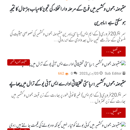
مقبوضہ جموں وکشمیرمیں فوج کے مرحلہ وار انخلاء کی تجویز کامیاب ہڑتال کا نتیجہ
ہوسکتی ہے :ماہرین
سرینگر20فروری(کے ایم ایس)سیاسی ماہرین مقبوضہ جموں وکشمیر کی خصوصی حیثیت کی
منسوخی کے ساڑھے تین سال بعد وادی کے اندرونی…
مزید تفصیل۔۔۔
مقبوضہ جموں و کشمیر
Sub Editor
20 فروری, 2023
0
662
مقبوضہ جموں وکشمیر:ریاستی تحقیقاتی ادارے ایس آئی یو کے ترال میں چھاپے
سرینگر20فروری(کے ایم ایس) غیر قانونی طور پر بھارت کے زیر قبضہ جموں و کشمیر میں
بھارت کے زیر کنٹرول…
مزید تفصیل۔۔۔