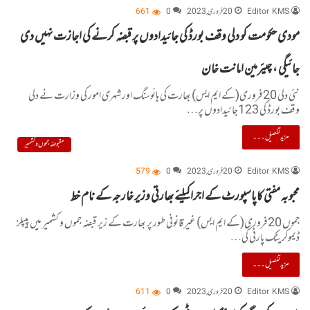
Editor KMS
20 فروری, 2023
0
661
مودی حکومت کو دلی وقف بورڈ کی جائیدادوں پر قبضہ کرنے کی اجازت نہیں دی
جائیگی ، چیئرمین امانت خان
نئی دلی 20فروری(کے ایم ایس) بھارت کی ہائوسنگ اور شہری امور کی وزارت نے دلی
وقف بورڈ کی 123جائیدادوں پر…
مزید تفصیل۔۔۔
مقبوضہ جموں و کشمیر
Editor KMS
20 فروری, 2023
0
579
محبوبہ مفتی کاپاسپورٹ کے اجراکیلئے بھارتی وزیر خارجہ کے نام خط
جموں 20فروری(کے ایم ایس) غیر قانونی طور پر بھارت کے زیر قبضہ جموں و کشمیر میں پیپلز
ڈیموکریٹک پارٹی کی…
مزید تفصیل۔۔۔
Editor KMS
20 فروری, 2023
0
611