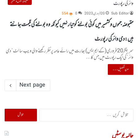
مقبوضہ جموں و کشمیر
Sub Editor
20 فروری, 2023
0
554
مقبوضہ جموں وکشمیر میں کوئی بولنے کو تیار نہیں کیونکہ وہ بولنے کی قیمت جانتے
ہیں:دی وائر کی رپورٹ
سرینگر20فروری(کے ایم ایس) بھارت میں رائے عامہ پرنظر رکھنے والی ویب سائٹ” دی
وائر” کی ایک رپورٹ میں جس کا…
مزید تفصیل۔۔۔
Next page
تلاش
کریں
برائے:
حالیہ پوسٹیں