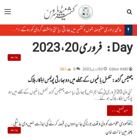
تلاش
مینو
عالمی برادری مقبوضہ جموں وکشمیر میں بھارتی ریاستی دہشت گردی کو روکے : حریت کانفرنس
Day:
فروری 20، 2023
بھارت
Editor KMS
20 فروری, 2023
0
561
چھتیس گڑھ: نکسل باغیوں کے حملے میں دو بھارتی پولیس اہلکار ہلاک
نئی دلی 20فروری(کے ایم ایس) بھارتی ریاست چھتیس گڑھ نکسل باغیوں کے حملے میں دو
پولیس اہلکار ہلاک ہو گئے…
مزید تفصیل۔۔۔
بھارت