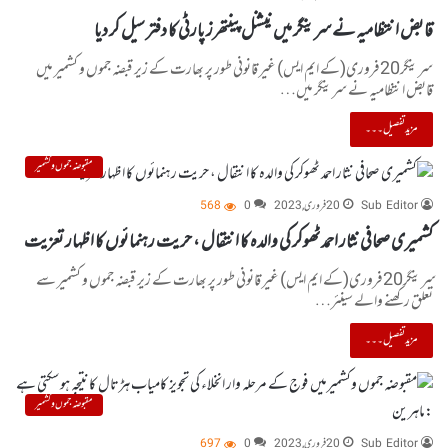
قابض انتظامیہ نے سرینگر میں نیشنل پینتھرز پارٹی کا دفتر سیل کر دیا
سرینگر20فروری(کے ایم ایس) غیر قانونی طور پر بھارت کے زیر قبضہ جموں و کشمیر میں
قابض انتظامیہ نے سرینگر میں…
مزید تفصیل۔۔۔
مقبوضہ جموں و کشمیر
Sub Editor
20 فروری, 2023
0
568
کشمیری صحافی نثار احمد ٹھوکر کی والدہ کا انتقال ، حریت رہنمائوں کا اظہار تعزیت
سرینگر20فروری(کے ایم ایس) غیر قانونی طور پر بھارت کے زیر قبضہ جموں و کشمیر سے
تعلق رکھنے والے سینئر…
مزید تفصیل۔۔۔
مقبوضہ جموں و کشمیر
Sub Editor
20 فروری, 2023
0
697