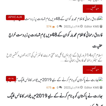
مزید تفصیل۔۔۔
APHC-AJK
Editor KMS
14 فروری, 2023
0
574
فاروق رحمانی کا غلام محمد بلہ کو ان کے48ویں یوم شہادت پرزبردست خراج
عقیدت
اسلام آباد14فروری(کے ایم ایس) کل جماعتی حریت کانفرنس کی آزاد جموں و کشمیرشاخ
کے سینئر رہنما محمد فاروق رحمانی نے…
مزید تفصیل۔۔۔
بھارت
Editor KMS
14 فروری, 2023
0
675
بھارت نے پاکستان کو بدنام کرنے کے لیے 2019میں پلوامہ کا فالس فلیگ