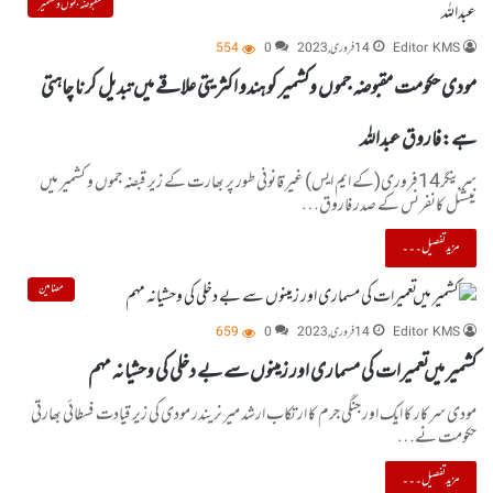
مقبوضہ جموں و کشمیر
Editor KMS
14 فروری, 2023
0
554
مودی حکومت مقبوضہ جموں وکشمیر کو ہندو اکثریتی علاقے میں تبدیل کرنا چاہتی
ہے:فاروق عبداللہ
سرینگر14فروری(کے ایم ایس) غیر قانونی طور پر بھارت کے زیر قبضہ جموں و کشمیر میں
نیشنل کانفرنس کے صدر فاروق…
مزید تفصیل۔۔۔
مضامین
Editor KMS
14 فروری, 2023
0
659
کشمیر میں تعمیرات کی مسماری اور زمینوں سے بے دخلی کی وحشیانہ مہم
مودی سرکار کا ایک اور جنگی جرم کا ارتکاب ارشد میر نریندر مودی کی زیر قیادت فسطائی بھارتی
حکومت نے…
مزید تفصیل۔۔۔