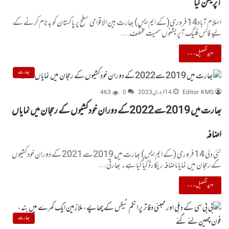
آپریشن کیا
اسلام آباد14فروری(کے ایم ایس) بھارت بین الاقوامی سطح پر پاکستان کو بدنام کرنے کے
لیے فالس فلیگ آپریشنوں سمیت مختلف…
مزید تفصیل۔۔۔
بھارت
Editor KMS
14 فروری, 2023
0
463
بھارت میں 2019سے2022کے دوران خودکشیوں کے رحجان میں نمایاں
اضافہ
نئی دلی 14فروری (کے ایم ایس) بھارت میں 2019سے 2021کے دوران خودکشیوں
کے رحجان میں نمایاںاضافہ ریکارڈ کیاگیا ہے۔ بھارتی…
مزید تفصیل۔۔۔
بھارت