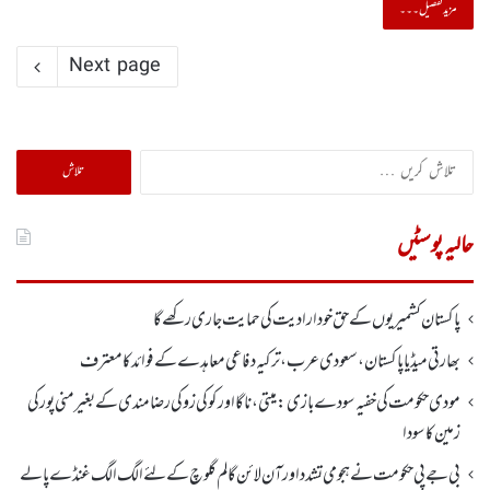
مزید تفصیل۔۔۔
Next page
تلاش
کریں
برائے:
حالیہ پوسٹیں
پاکستان کشمیریوں کے حق خودارادیت کی حمایت جاری رکھے گا
بھارتی میڈیا پاکستان، سعودی عرب، ترکیہ دفاعی معاہدے کے فوائد کا معترف
مودی حکومت کی خفیہ سودے بازی: میتی، ناگا اور کوکی زو کی رضامندی کے بغیر منی پور کی
زمین کا سودا
بی جے پی حکومت نے ہجومی تشدد اورآن لائن گالم گلوچ کے لئے الگ الگ غنڈے پالے