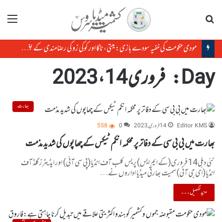
تلاش
مینو
مودی حکومت کی خفیہ سودے بازی: میتی، ناگا اور کوکی زو کی رضامندی کے بغیر منی پور کی زمین کا سودا
Day:
فروری 14، 2023
بھارت
Editor KMS
14 فروری, 2023
0
558
بھارت میں بی بی سی کے دفاتر پر محکمہ انکم ٹیکس کے چھاپوں کی شدید مذمت
نئی دہلی14فروری(کے ایم ایس)پریس کلب آف انڈیا(پی سی آئی) اور ایڈیٹرز گلڈ آف
انڈیا(ای جی آئی)سمیت بھارتی میڈیا اداروں نے…
مزید تفصیل۔۔۔