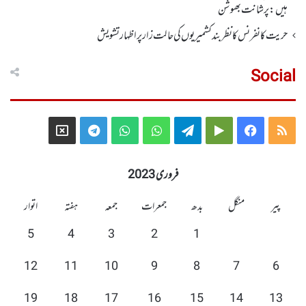
ہیں: پرشانت بھوشن
حریت کانفرنس کا نظر بند کشمیریوں کی حالت زار پر اظہار تشویش
Social
Telegram
X
WhatsApp
WhatsApp
Telegram
Google
Facebook
RSS
Group
Group
Play
فروری 2023
پیر
منگل
بدھ
جمعرات
جمعہ
ہفتہ
اتوار
5
4
3
2
1
12
11
10
9
8
7
6
19
18
17
16
15
14
13