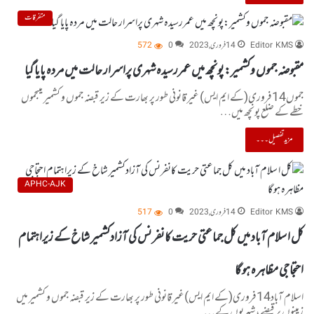
متفرقات
Editor KMS
14 فروری, 2023
0
572
مقبوضہ جموں وکشمیر:پونچھ میں عمررسیدہ شہری پراسرار حالت میں مردہ پایا گیا
جموں14فروری(کے ایم ایس) غیر قانونی طور پر بھارت کے زیر قبضہ جموں و کشمیر میںجموں
خطے کے ضلع پونچھ میں…
مزید تفصیل۔۔۔
APHC-AJK
Editor KMS
14 فروری, 2023
0
517
کل ا سلام آباد میں کل جماعتی حریت کانفرنس کی آزادکشمیر شاخ کے زیراہتمام
احتجاجی مظاہرہ ہو گا
اسلام آباد14فروری(کے ایم ایس)غیر قانونی طور پر بھارت کے زیر قبضہ جموں و کشمیر میں
زمینوں پر قبضے، شہریوں کے…