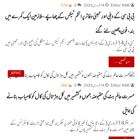
Editor KMS
14 فروری, 2023
0
574
بی بی سی کے دہلی اور ممبئی دفاتر پر انکم ٹیکس کے چھاپے، ملازمین ایک کمرے میں
بند، فون چھین لئے گئے
نئی دہلی14فروری(کے ایم ایس) بھارت میںمحکمہ انکم ٹیکس نے منگل کی صبح دہلی اور ممبئی میں
بی بی سی کے…
مزید تفصیل۔۔۔
APHC
Editor KMS
14 فروری, 2023
0
560
مسرت عالم بٹ کی مقبوضہ جموں وکشمیر میں کل ہڑتال کی کال کو کامیاب بنانے
کی اپیل
سرینگر14فروری(کے ایم ایس) غیر قانونی طورپر نظربند کل جماعتی حریت کانفرنس کے
چیئرمین مسرت عالم بٹ نے کشمیریوں کو بے…