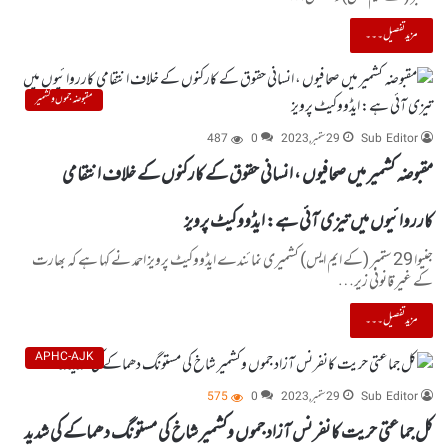
مزید تفصیل۔۔۔
مقبوضہ جموں و کشمیر
Sub Editor
29 ستمبر, 2023
0
487
مقبوضہ کشمیر میں صحافیوں ، انسانی حقوق کے کارکنوں کے خلاف انتقامی
کارروائیوں میں تیزی آئی ہے: ایڈووکیٹ پرویز
جنیوا 29 ستمبر (کے ایم ایس) کشمیری نمائندے ایڈووکیٹ پرویز احمد نے کہا ہے کہ بھارت
کے غیر قانونی زیر…
مزید تفصیل۔۔۔
APHC-AJK
Sub Editor
29 ستمبر, 2023
0
575
کل جماعتی حریت کانفرنس آزاد جموں وکشمیر شاخ کی مستونگ دھماکے کی شدید