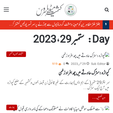
تلاش
مینو
جنتر منتر مظاہرین کو مبینہ دہشت گرد ماڈیول سے جوڑنے پر امرتسر پولیس کمشنر کو ہٹا دیاگیا
Day:
ستمبر 29، 2023
مقبوضہ جموں و کشمیر
Sub Editor
29 ستمبر, 2023
0
919
کپواڑہ:سڑک حادثے میں چھ افراد زخمی
سرینگر29ستمبر( کے ایم ایس) بھارت کے غیر قانونی زیر قبضہ جموں وکشمیر کے ضلع کپواڑہ
میں آج ایک سڑک…
مزید تفصیل۔۔۔
بھارت