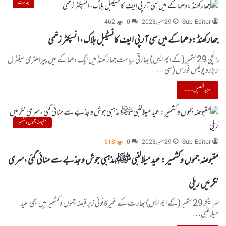
بھارت
Sub Editor
29 ستمبر, 2023
0
462
جھارکھنڈ :دھماکے میں سی آر پی ایف کانسٹیبل ہلاک، انسپکٹر زخمی
رانچی 29 ستمبر (کے ایم ایس) بھارتی ریاست جھارکھنڈ میں ایک دھماکے میں پیراملٹری سینٹرل
ریزرو پولیس فورس (سی…
مزید تفصیل۔۔۔
مقبوضہ جموں و کشمیر
Sub Editor
29 ستمبر, 2023
0
518
مقبوضہ جموں وکشمیر : عید میلالنبیﷺ مذہبی جوش و جذبے سے منائی گئی ،سری
نگر میں ریلی
سرینگر 29 ستمبر (کے ایم ایس) بھار ت کے غیر قانونی زیر قبضہ جموں وکشمیر میں بھی عید
میلالنبی…