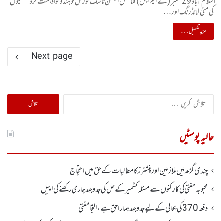
اسلام آباد 29ستمبر (کے ایم ایس) فنانشل ایکشن ٹاسک فورس کو ہندو توادہشت گرد تنظیموں
کی منی لانڈرنگ اور…
مزید تفصیل۔۔۔
Next page
تلاش
کریں
برائے:
حالیہ پوسٹیں
چندی گڑھ میں ملازمین اور پنشنرز کا مطالبات کے حق میں احتجاج
محبوبہ مفتی کی کارکنوں سے مسئلہ کشمیر کے حل کی جدوجہد جاری رکھنے کی اپیل
دفعہ370کی بحالی کے لیے جدوجہد ہمارا حق ہے، التجا مفتی