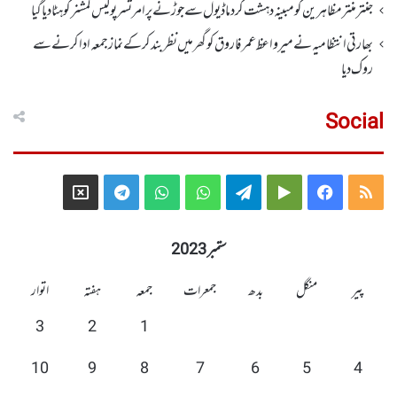
جنتر منتر مظاہرین کو مبینہ دہشت گرد ماڈیول سے جوڑنے پر امرتسر پولیس کمشنر کو ہٹا دیاگیا
بھارتی انتظامیہ نے میر واعظ عمر فاروق کو گھر میں نظر بندکر کے نماز جمعہ ادا کرنے سے
روک دیا
Social
Telegram
X
WhatsApp
WhatsApp
Telegram
Google
Facebook
RSS
Group
Group
Play
ستمبر 2023
پیر
منگل
بدھ
جمعرات
جمعہ
ہفتہ
اتوار
3
2
1
10
9
8
7
6
5
4