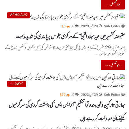
مزید تفصیل۔۔۔
APHC-AJK
Sub Editor
29 ستمبر, 2023
0
515
مقبوضہ کشمیرمیں عیدمیلاد النبی ۖ کے مرکزی جلو س پرپابندی کی شدید مذمت
اسلام آباد 29ستمبر (کے ایم ایس) کل جماعتی حریت کانفرنس کی آزاد جموں وکشمیر شاخ کے
کنوینر محمود احمد ساغر…
مزید تفصیل۔۔۔
خصوصی رپورٹ
Sub Editor
29 ستمبر, 2023
0
572
بھارتی تارکین وطن ہندوتوا تنظیم ”آر ایس ایس ”کی دہشت گردی کی سرگرمیوں
کیلئے مالی معاونت کر رہے ہیں