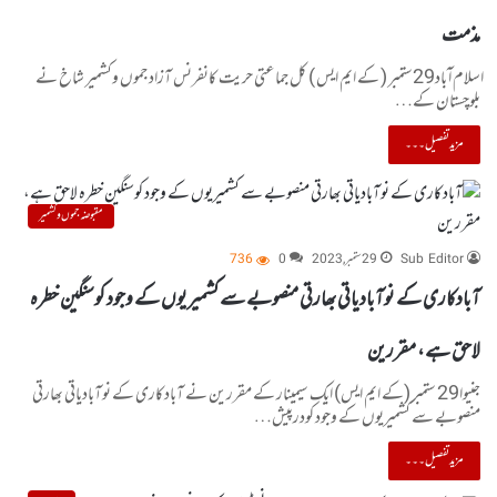
مذمت
اسلام ا ٓباد29ستمبر ( کے ایم ایس ) کل جماعتی حریت کانفرنس آزاد جموں وکشمیر شاخ نے
بلوچستان کے…
مزید تفصیل۔۔۔
مقبوضہ جموں و کشمیر
Sub Editor
29 ستمبر, 2023
0
736
آبادکاری کے نوآبادیاتی بھارتی منصوبے سے کشمیریوں کے وجود کوسنگین خطرہ
لاحق ہے، مقررین
جنیوا29 ستمبر (کے ایم ایس) ایک سیمینار کے مقررین نے آبادکاری کے نوآبادیاتی بھارتی
منصوبے سے کشمیریوں کے وجود کودرپیش…
مزید تفصیل۔۔۔