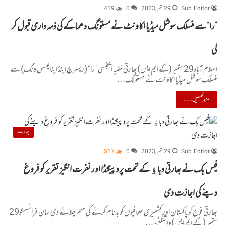
Sub Editor
29 ستمبر, 2023
0
419
”را“ سے منسلک سوشل میڈیا اکاونٹ نے مستونگ دھماکے کی ذمہ داری قبول کر
لی
اسلام آباد29 ستمبر (کے ایم ایس)بھارتی خفیہ ایجنسی” را“ (ریسرچ اینڈ اینالیسس ونگ) سے
منسلک سوشل میڈیا اکاونٹ نے مستونگ…
مزید تفصیل۔۔۔
بھارت
Sub Editor
29 ستمبر, 2023
0
517
فیس بک نے بھارتی دباﺅ کے تحت پروپیگنڈا اور نفرت انگیز تقریر کو فروغ
دینے کی اجازت دی
بھارتی فوج کو پاکستان اور کشمیری صحافیوں کو بدنام کرنے کی مہم چلانے دی سان فرانسسکو29
ستمبر (کے ایم ایس)واشنگٹن…