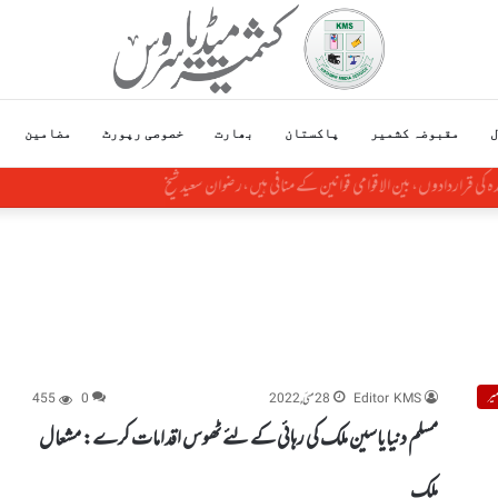
ل
مقبوضہ کشمیر
پاکستان
بھارت
خصوصی رپورٹ
مضامین
 کی قراردادوں، بین الاقوامی قوانین کے منافی ہیں،رضوان سعید شیخ
یر
Editor KMS
28 مئی, 2022
0
455
مسلم دنیایاسین ملک کی رہائی کے لئے ٹھوس اقدامات کرے: مشعال
ملک