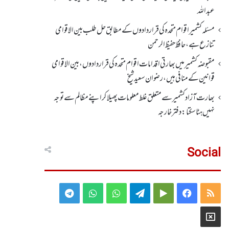
عبداللہ
مسئلہ کشمیر اقوام متحدہ کی قراردادوں کے مطابق حل طلب بین الاقوامی
تنازع ہے، حافظ حفیظ الرحمن
مقبوضہ کشمیر میں بھارتی اقدامات اقوام متحدہ کی قراردادوں، بین الاقوامی
قوانین کے منافی ہیں،رضوان سعید شیخ
بھارت آزاد کشمیر سے متعلق غلط معلومات پھیلا کر اپنے مظالم سے توجہ
نہیں ہٹا سکتا: دفتر خارجہ
Social
Telegram
WhatsApp
WhatsApp
Telegram
Google
Facebook
RSS
Group
Group
Play
X