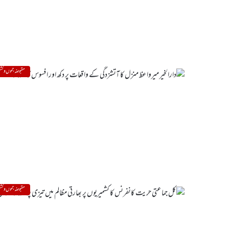
مقبوضہ جموں و کشم
مقبوضہ جموں و کشم