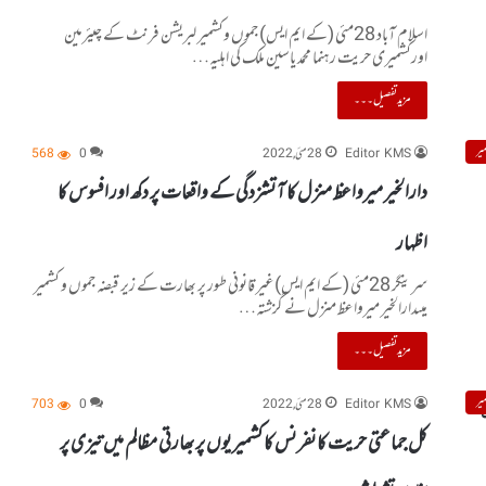
اسلام آباد 28مئی (کے ایم ایس) جموں وکشمیر لبریشن فرنٹ کے چیئرمین
اورکشمیری حریت رہنما محمد یاسین ملک کی اہلیہ…
مزید تفصیل۔۔۔
یر
Editor KMS
28 مئی, 2022
0
568
دارالخیر میرواعظ منزل کا آتشزدگی کے واقعات پر دکھ اور افسوس کا
اظہار
سرینگر 28مئی (کے ایم ایس)غیر قانونی طور پر بھارت کے زیر قبضہ جموں و کشمیر
میںدارالخیر میرواعظ منزل نے گزشتہ…
مزید تفصیل۔۔۔
یر
Editor KMS
28 مئی, 2022
0
703
کل جماعتی حریت کانفرنس کا کشمیریوں پر بھارتی مظالم میں تیزی پر