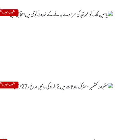
مقبوضہ جموں و کشم
مقبوضہ جموں و کشم