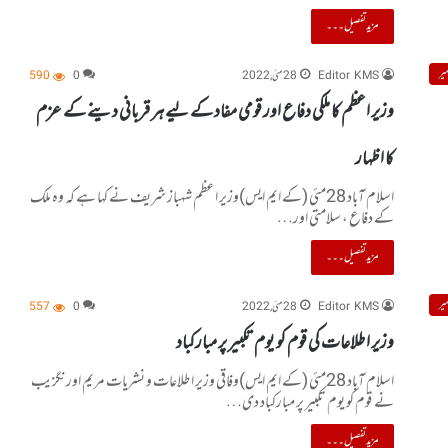
مزید تفصیل۔۔۔
یر
Editor KMS
28 مئی, 2022
0
590
وزیر اعظم کا ملکی دفاع اور قومی مفاد کے لیے ہر قربانی دینے کے عزم
کا اظہار
اسلام آباد 28مئی (کے ایم ایس)وزیر اعظم شہباز شریف نے کہا ہے کہ وہ ملک
کے دفاع ، سلامتی اور…
مزید تفصیل۔۔۔
یر
Editor KMS
28 مئی, 2022
0
557
وزیر اطلاعات کی قوم کو یوم تکبیر پر مبارکباد
اسلام آباد 28مئی (کے ایم ایس)وفاقی وزیر اطلاعات و نشریات مریم اورنگزیب
نے قوم کو یوم تکبیر پر مبارکباد دی…
مزید تفصیل۔۔۔