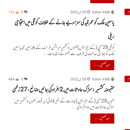
یر
Editor KMS
28 مئی, 2022
0
724
یاسین ملک کو عمرقید کی سزا دیے جانے کے خلاف کوٹلی میں احتجاجی
ریلی
کوٹلی 28مئی (کے ایم ایس)جموں وکشمیر لبریشن فرنٹ کے چیئرمین محمدیاسین
ملک کو بھارتی عدالت کی طرف سے جھوٹے مقدمات…
مزید تفصیل۔۔۔
یر
Editor KMS
28 مئی, 2022
0
484
مقبوضہ کشمیر : سڑک حادثات میں 2 افراد کی جانیں ضائع، 27 زخمی
جموں28 مئی (کے ایم ایس)بھارت کے غیر قانونی زیر قبضہ جموں و کشمیر میں
سڑک حادثات میں دو افراد کی…
مزید تفصیل۔۔۔