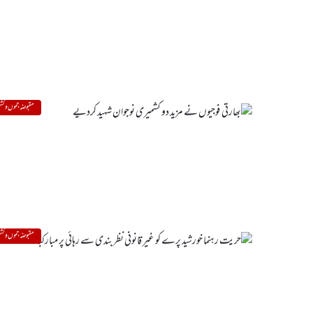
مقبوضہ جموں و کشم
مقبوضہ جموں و کشم