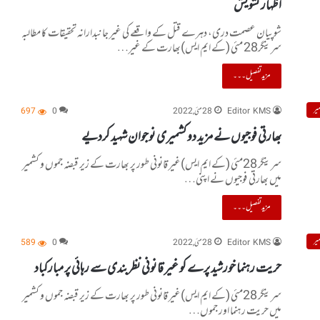
اظہار تشویش
شوپیان عصمت دری، دہرے قتل کے واقعے کی غیر جانبدارانہ تحقیقات کا مطالبہ
سرینگر28 مئی (کے ایم ایس)بھارت کے غیر…
مزید تفصیل۔۔۔
یر
Editor KMS
28 مئی, 2022
0
697
بھارتی فوجیوں نے مزید دو کشمیری نوجوان شہید کردیے
سرینگر 28مئی (کے ایم ایس)غیر قانونی طور پر بھارت کے زیر قبضہ جموں و کشمیر
میں بھارتی فوجیوں نے اپنی…
مزید تفصیل۔۔۔
یر
Editor KMS
28 مئی, 2022
0
589
حریت رہنما خورشید پرے کو غیر قانونی نظربندی سے رہائی پر مبارکباد
سرینگر 28مئی (کے ایم ایس)غیر قانونی طور پر بھارت کے زیر قبضہ جموں و کشمیر
میں حریت رہنما اور جموں…