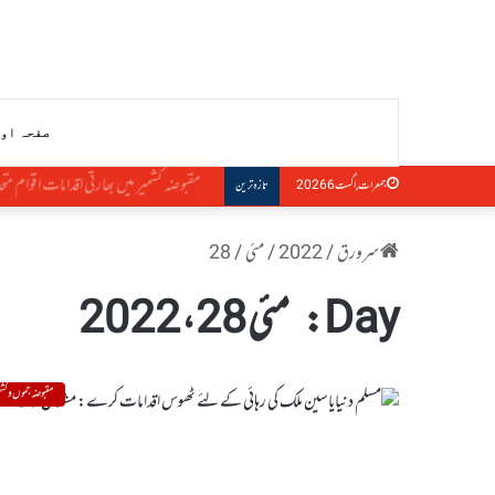
صفحہ او
مقبوضہ کشمیر میں بھارتی اقدامات اقوام متحدہ
جمعرات, اگست 6 2026
تازہ ترین
سرورق
/
2022
/
مئی
/
28
Day:
مئی 28، 2022
مقبوضہ جموں و کشم