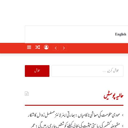
English
Sidebar
Random
Log
Article
In
تلاش
کریں
برائے:
حالیہ پوسٹیں
مودی حکومت کی معاشی ناکامیاں: بھارتی ایئرلائنز مسلسل زوال کا شکار
مقبوضہ کشمیر کی ریاستی حیثیت کی بحالی کیلئے کوششیں جاری رہیں گی: عمر