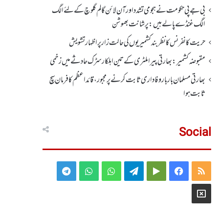
بی جے پی حکومت نے ہجومی تشدد اورآن لائن گالم گلوچ کے لئے الگ
الگ غنڈے پالے ہیں: پرشانت بھوشن
حریت کانفرنس کا نظر بند کشمیریوں کی حالت زار پر اظہار تشویش
مقبوضہ کشمیر: بھارتی پیرا ملٹری کے تین اہلکار سڑک حادثے میں زخمی
بھارتی مسلمان بار بار وفاداری ثابت کرنے پر مجبور،قائداعظم کا فرمان سچ
ثابت ہوا
Social
Telegram
WhatsApp
WhatsApp
Telegram
Google
Facebook
RSS
Group
Group
Play
X