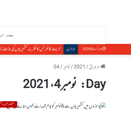
صفحہ او
حریت کانفرنس کا نظر بند کشمیریوں کی حالت زار
ہفتہ, اگست 8 2026
تازہ ترین
سرورق
/
2021
/
نومبر
/
04
Day:
نومبر 4، 2021
مقبوضہ جموں و کشم