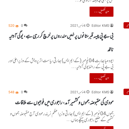
حق پر مبنی جدوجہد آزادی کو…
مزید تفصیل۔۔۔
یر
Editor KMS
4 نومبر, 2021
0
520
بی جے پی پیسہ قبرستانوں پر نہیں مندروں پر خرچ کر رہی ہے، یوگی آدتیہ
ناتھ
ایودھیابھارت 04 نومبر (کے ایم ایس) بھارتی ریاست اتر پردیش کے وزیر اعلیٰ اور
بی جے پی کے رہنمایوگی آدتیہ…
مزید تفصیل۔۔۔
یر
Editor KMS
4 نومبر, 2021
0
548
مودی کی مقبوضہ جموں و کشمیر آمد، راجوری میں فوجیوں سے ملاقات
جموں 04 نومبر (کے ایم ایس) بھارتی وزیراعظم نریندر مودی آج مقبوضہ جموں و
کشمیر کے ضلع راجوری پہنچے جہاں…