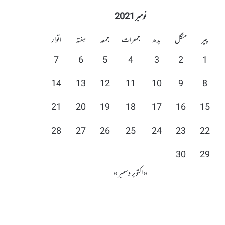
نومبر 2021
پیر
منگل
بدھ
جمعرات
جمعہ
ہفتہ
اتوار
7
6
5
4
3
2
1
14
13
12
11
10
9
8
21
20
19
18
17
16
15
28
27
26
25
24
23
22
30
29
« اکتوبر
دسمبر »