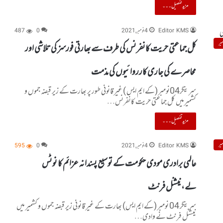
مزید تفصیل۔۔۔
Editor KMS
4 نومبر, 2021
0
487
یر
کل جماعتی حریت کانفرنس کی طرف سے بھارتی فورسز کی تلاشی اور
محاصرے کی جاری کارروائیوں کی مذمت
سرینگر04نومبر (کے ایم ایس ) غیر قانونی طور پر بھارت کے زیر قبضہ جموں و
کشمیرمیں کل جماعتی حریت کانفرنس…
مزید تفصیل۔۔۔
یر
Editor KMS
4 نومبر, 2021
0
595
عالمی برادری مودی حکومت کے توسیع پسندانہ عزائم کا نوٹس
لے،نیشنل فرنٹ
سرینگر 04 نومبر (کے ایم ایس) بھارت کے غیر قانونی زیر قبضہ جموں و کشمیر میں
نیشنل فرنٹ نے وادی…