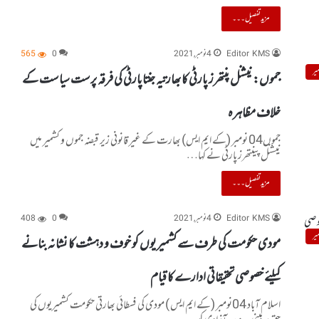
مزید تفصیل۔۔۔
Editor KMS
4 نومبر, 2021
0
565
یر
جموں: نیشنل پنتھرز پارٹی کا بھارتیہ جنتاپارٹی کی فرقہ پرست سیاست کے
خلاف مظاہرہ
جموں04 نومبر (کے ایم ایس) بھارت کے غیر قانونی زیر قبضہ جموں و کشمیر میں
نیشنل پینتھرز پارٹی نے کہا…
مزید تفصیل۔۔۔
Editor KMS
4 نومبر, 2021
0
408
یر
مودی حکومت کی طرف سے کشمیریوں کو خوف و دہشت کا نشانہ بنانے
کیلئے خصوصی تحقیقاتی ادارے کا قیام
اسلام آباد 04نومبر (کے ایم ایس ) مودی کی فسطائی بھارتی حکومت کشمیریوں کی