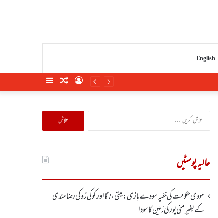
English
Sidebar
Random
Log
Article
In
تلاش
کریں
برائے:
حالیہ پوسٹیں
مودی حکومت کی خفیہ سودے بازی: میتی، ناگا اور کوکی زو کی رضامندی
کے بغیر منی پور کی زمین کا سودا