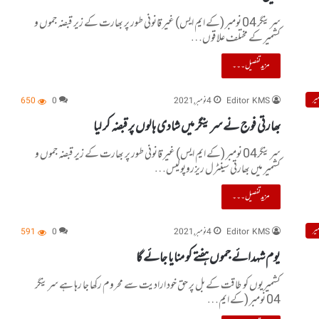
سرینگر 04 نومبر (کے ایم ایس) غیر قانونی طور پر بھارت کے زیر قبضہ جموں و
کشمیر کے مختلف علاقوں…
مزید تفصیل۔۔۔
یر
Editor KMS
4 نومبر, 2021
0
650
بھارتی فوج نے سرینگر میں شادی ہالوں پر قبضہ کر لیا
سرینگر04 نومبر (کے ایم ایس) غیر قانونی طور پر بھارت کے زیر قبضہ جموں و
کشمیر میں بھارتی سینٹرل ریزروپولیس…
مزید تفصیل۔۔۔
یر
Editor KMS
4 نومبر, 2021
0
591
یوم شہدائے جموں ہفتے کو منایا جائے گا
کشمیریوں کو طاقت کے بل پر حق خود ارادیت سے محروم رکھا جا رہا ہے سرینگر
04 نومبر (کے ایم…