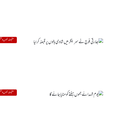
مقبوضہ جموں و کشم
مقبوضہ جموں و کشم