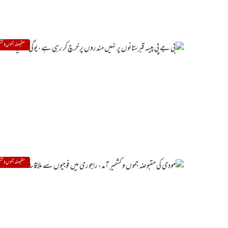
مقبوضہ جموں و کشم
مقبوضہ جموں و کشم