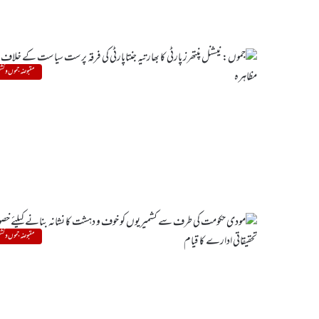
مقبوضہ جموں و کشم
مقبوضہ جموں و کشم