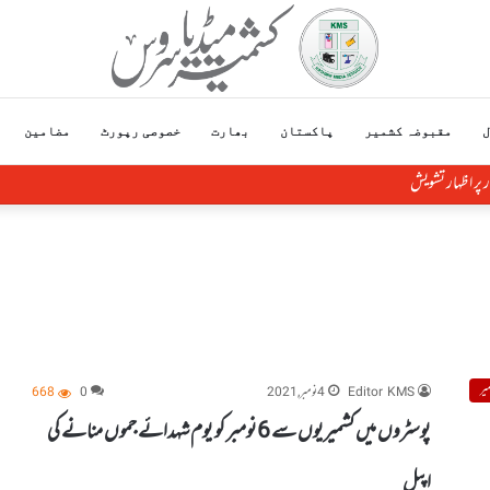
ل
مقبوضہ کشمیر
پاکستان
بھارت
خصوصی رپورٹ
مضامین
 پر اظہار تشویش
یر
Editor KMS
4 نومبر, 2021
0
668
پوسٹروں میں کشمیریوں سے 6نومبر کو یوم شہدائے جموں منانے کی
اپیل