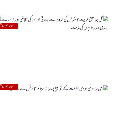
مقبوضہ جموں و کشم
مقبوضہ جموں و کشم